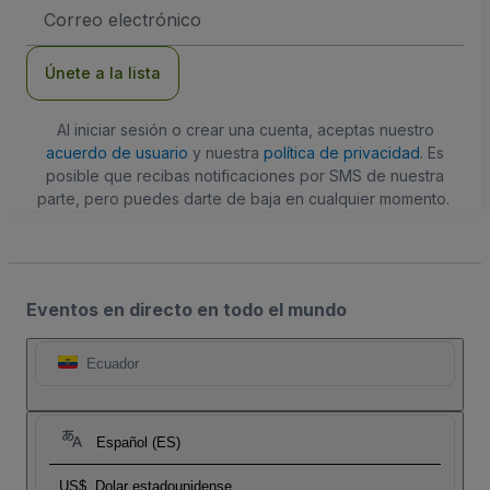
Dirección
de
correo
electrónico
Únete a la lista
Al iniciar sesión o crear una cuenta, aceptas nuestro
acuerdo de usuario
y nuestra
política de privacidad
. Es
posible que recibas notificaciones por SMS de nuestra
parte, pero puedes darte de baja en cualquier momento.
Eventos en directo en todo el mundo
Ecuador
Español (ES)
US$
Dolar estadounidense