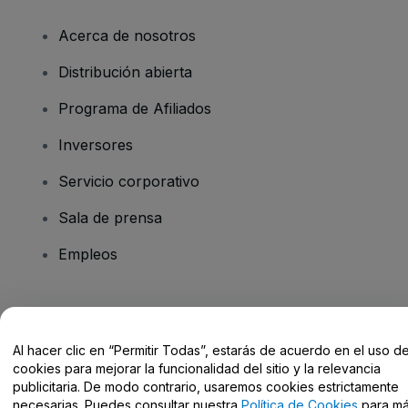
Acerca de nosotros
Distribución abierta
Programa de Afiliados
Inversores
Servicio corporativo
Sala de prensa
Empleos
¿Tienes alguna pregunta?
Al hacer clic en “Permitir Todas”, estarás de acuerdo en el uso d
Centro de Ayuda / Contacto
cookies para mejorar la funcionalidad del sitio y la relevancia
publicitaria. De modo contrario, usaremos cookies estrictamente
necesarias. Puedes consultar nuestra
Política de Cookies
para m