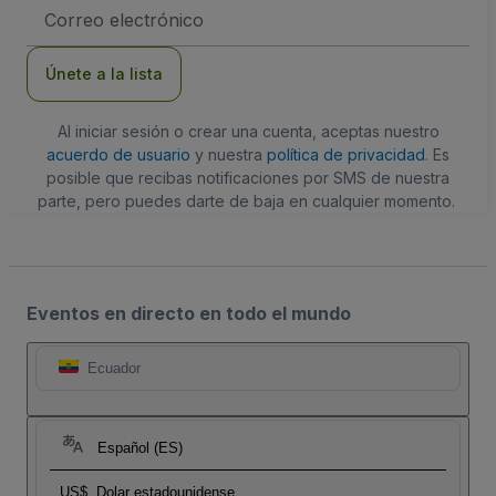
Dirección
de
correo
electrónico
Únete a la lista
Al iniciar sesión o crear una cuenta, aceptas nuestro
acuerdo de usuario
y nuestra
política de privacidad
. Es
posible que recibas notificaciones por SMS de nuestra
parte, pero puedes darte de baja en cualquier momento.
Eventos en directo en todo el mundo
Ecuador
Español (ES)
US$
Dolar estadounidense