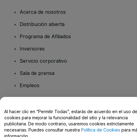
Acerca de nosotros
Distribución abierta
Programa de Afiliados
Inversores
Servicio corporativo
Sala de prensa
Empleos
¿Tienes alguna pregunta?
Al hacer clic en “Permitir Todas”, estarás de acuerdo en el uso d
cookies para mejorar la funcionalidad del sitio y la relevancia
Centro de Ayuda / Contacto
publicitaria. De modo contrario, usaremos cookies estrictamente
necesarias. Puedes consultar nuestra
Política de Cookies
para m
información.