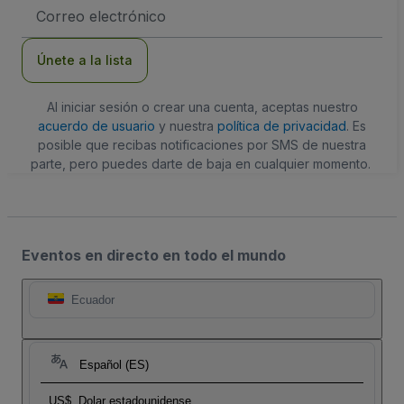
Dirección
de
correo
electrónico
Únete a la lista
Al iniciar sesión o crear una cuenta, aceptas nuestro
acuerdo de usuario
y nuestra
política de privacidad
. Es
posible que recibas notificaciones por SMS de nuestra
parte, pero puedes darte de baja en cualquier momento.
Eventos en directo en todo el mundo
Ecuador
Español (ES)
US$
Dolar estadounidense