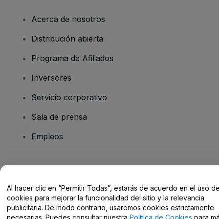
Acerca de nosotros
Distribución abierta
Programa de Afiliados
Inversores
Servicio corporativo
Sala de prensa
Empleos
¿Tienes alguna pregunta?
Al hacer clic en “Permitir Todas”, estarás de acuerdo en el uso d
Centro de Ayuda / Contacto
cookies para mejorar la funcionalidad del sitio y la relevancia
publicitaria. De modo contrario, usaremos cookies estrictamente
necesarias. Puedes consultar nuestra
Política de Cookies
para m