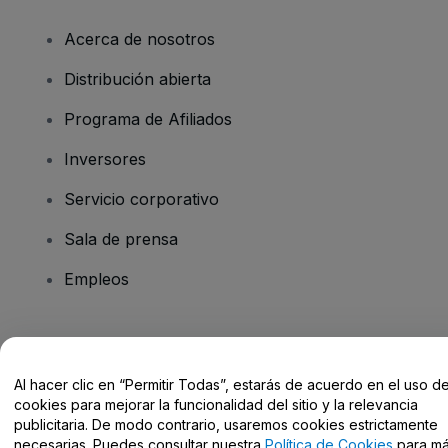
Acerca de nosotros
Distribución abierta
Programa de Afiliados
Inversores
Servicio corporativo
Sala de prensa
Empleos
¿Tienes alguna pregunta?
Al hacer clic en “Permitir Todas”, estarás de acuerdo en el uso d
Centro de Ayuda / Contacto
cookies para mejorar la funcionalidad del sitio y la relevancia
publicitaria. De modo contrario, usaremos cookies estrictamente
necesarias. Puedes consultar nuestra
Política de Cookies
para m