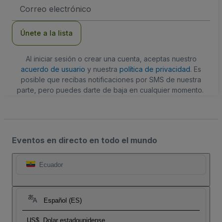
Dirección
de
correo
electrónico
Únete a la lista
Al iniciar sesión o crear una cuenta, aceptas nuestro
acuerdo de usuario
y nuestra
política de privacidad
. Es
posible que recibas notificaciones por SMS de nuestra
parte, pero puedes darte de baja en cualquier momento.
Eventos en directo en todo el mundo
Ecuador
Español (ES)
US$
Dolar estadounidense