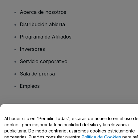
Acerca de nosotros
Distribución abierta
Programa de Afiliados
Inversores
Servicio corporativo
Sala de prensa
Empleos
¿Tienes alguna pregunta?
Al hacer clic en “Permitir Todas”, estarás de acuerdo en el uso d
Centro de Ayuda / Contacto
cookies para mejorar la funcionalidad del sitio y la relevancia
publicitaria. De modo contrario, usaremos cookies estrictamente
necesarias. Puedes consultar nuestra
Política de Cookies
para m