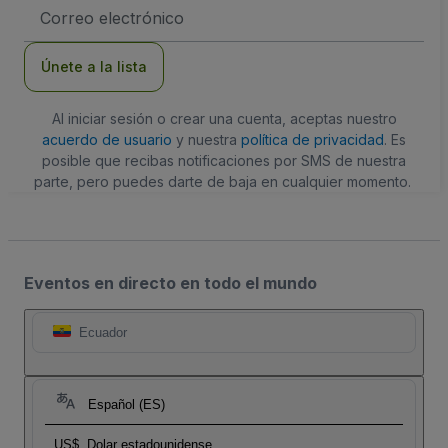
Dirección
de
correo
electrónico
Únete a la lista
Al iniciar sesión o crear una cuenta, aceptas nuestro
acuerdo de usuario
y nuestra
política de privacidad
. Es
posible que recibas notificaciones por SMS de nuestra
parte, pero puedes darte de baja en cualquier momento.
Eventos en directo en todo el mundo
Ecuador
Español (ES)
US$
Dolar estadounidense