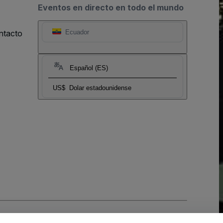
Eventos en directo en todo el mundo
ntacto
Ecuador
Español (ES)
US$
Dolar estadounidense