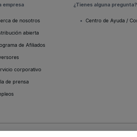
a empresa
¿Tienes alguna pregunta?
erca de nosotros
Centro de Ayuda / Co
stribución abierta
ograma de Afiliados
versores
rvicio corporativo
la de prensa
pleos