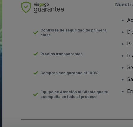
Nuestr
Ac
Controles de seguridad de primera
Di
clase
Pr
Precios transparentes
In
Se
Compras con garantía al 100%
Sa
Em
Equipo de Atención al Cliente que te
acompaña en todo el proceso