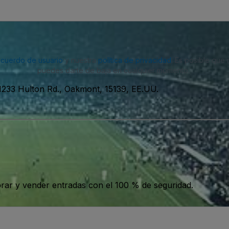
acuerdo de usuario
y nuestra
política de privacidad
. Es posible que
puedes darte de baja en cualquier momento.
1233 Hulton Rd., Oakmont, 15139, EE.UU.
ar y vender entradas con el 100 % de seguridad.