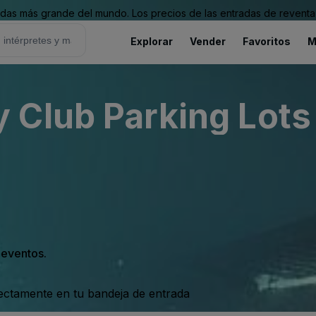
as más grande del mundo. Los precios de las entradas de reventa 
Explorar
Vender
Favoritos
M
Club Parking Lots 
s eventos.
rectamente en tu bandeja de entrada