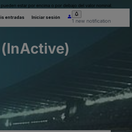
pueden estar por encima o por debajo del valor nominal.
is entradas
Iniciar sesión
1 new notification
(InActive)