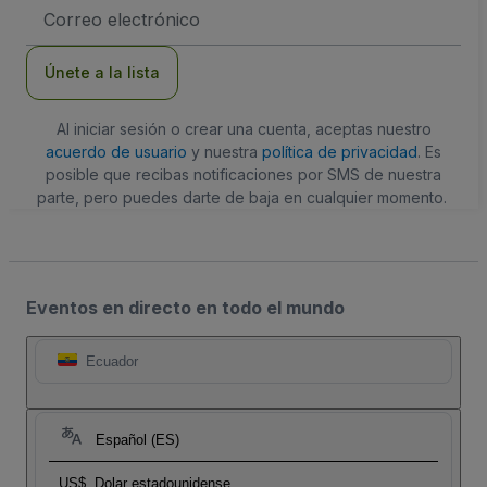
Dirección
de
correo
electrónico
Únete a la lista
Al iniciar sesión o crear una cuenta, aceptas nuestro
acuerdo de usuario
y nuestra
política de privacidad
. Es
posible que recibas notificaciones por SMS de nuestra
parte, pero puedes darte de baja en cualquier momento.
Eventos en directo en todo el mundo
Ecuador
Español (ES)
US$
Dolar estadounidense