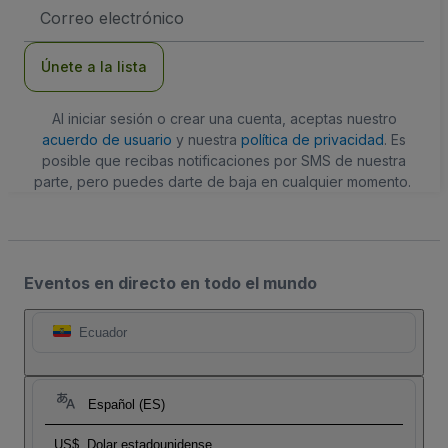
Dirección
de
correo
electrónico
Únete a la lista
Al iniciar sesión o crear una cuenta, aceptas nuestro
acuerdo de usuario
y nuestra
política de privacidad
. Es
posible que recibas notificaciones por SMS de nuestra
parte, pero puedes darte de baja en cualquier momento.
Eventos en directo en todo el mundo
Ecuador
Español (ES)
US$
Dolar estadounidense