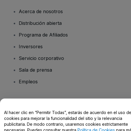
Acerca de nosotros
Distribución abierta
Programa de Afiliados
Inversores
Servicio corporativo
Sala de prensa
Empleos
¿Tienes alguna pregunta?
Al hacer clic en “Permitir Todas”, estarás de acuerdo en el uso d
Centro de Ayuda / Contacto
cookies para mejorar la funcionalidad del sitio y la relevancia
publicitaria. De modo contrario, usaremos cookies estrictamente
necesarias. Puedes consultar nuestra
Política de Cookies
para m