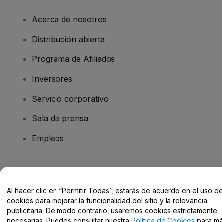
Acerca de nosotros
Distribución abierta
Programa de Afiliados
Inversores
Servicio corporativo
Sala de prensa
Empleos
¿Tienes alguna pregunta?
Al hacer clic en “Permitir Todas”, estarás de acuerdo en el uso d
Centro de Ayuda / Contacto
cookies para mejorar la funcionalidad del sitio y la relevancia
publicitaria. De modo contrario, usaremos cookies estrictamente
necesarias. Puedes consultar nuestra
Política de Cookies
para m