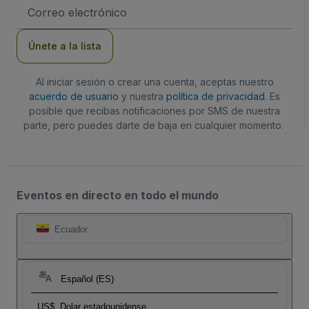
Dirección
de
correo
electrónico
Únete a la lista
Al iniciar sesión o crear una cuenta, aceptas nuestro
acuerdo de usuario
y nuestra
política de privacidad
. Es
posible que recibas notificaciones por SMS de nuestra
parte, pero puedes darte de baja en cualquier momento.
Eventos en directo en todo el mundo
Ecuador
Español (ES)
US$
Dolar estadounidense