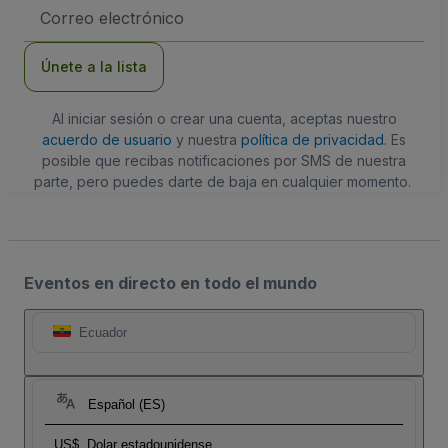
Dirección
de
correo
electrónico
Únete a la lista
Al iniciar sesión o crear una cuenta, aceptas nuestro
acuerdo de usuario
y nuestra
política de privacidad
. Es
posible que recibas notificaciones por SMS de nuestra
parte, pero puedes darte de baja en cualquier momento.
Eventos en directo en todo el mundo
Ecuador
Español (ES)
US$
Dolar estadounidense