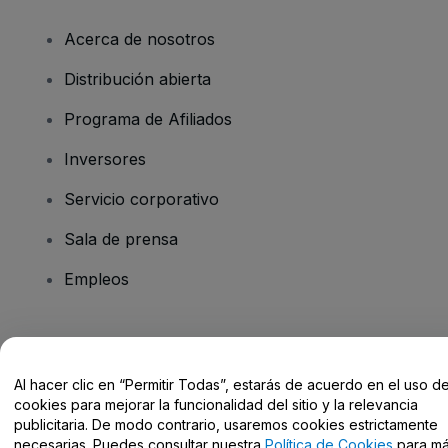
Acerca de nosotros
Distribución abierta
Programa de Afiliados
Inversores
Servicio corporativo
Sala de prensa
Empleos
¿Tienes alguna pregunta?
Al hacer clic en “Permitir Todas”, estarás de acuerdo en el uso d
Centro de Ayuda / Contacto
cookies para mejorar la funcionalidad del sitio y la relevancia
publicitaria. De modo contrario, usaremos cookies estrictamente
necesarias. Puedes consultar nuestra
Política de Cookies
para m