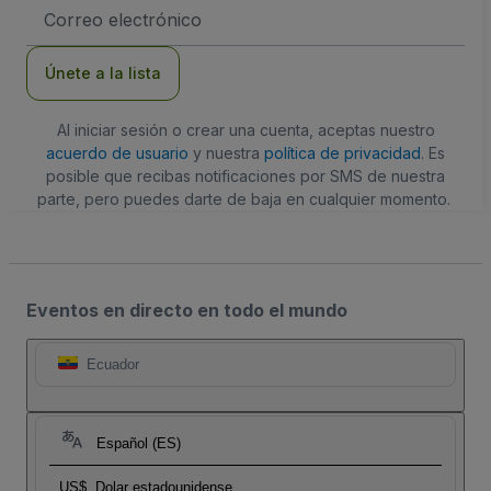
Dirección
de
correo
electrónico
Únete a la lista
Al iniciar sesión o crear una cuenta, aceptas nuestro
acuerdo de usuario
y nuestra
política de privacidad
. Es
posible que recibas notificaciones por SMS de nuestra
parte, pero puedes darte de baja en cualquier momento.
Eventos en directo en todo el mundo
Ecuador
Español (ES)
US$
Dolar estadounidense