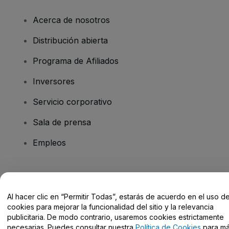
Acerca de nosotros
Distribución abierta
Programa de Afiliados
Inversores
Servicio corporativo
Sala de prensa
Empleos
¿Tienes alguna pregunta?
Al hacer clic en “Permitir Todas”, estarás de acuerdo en el uso d
Centro de Ayuda / Contacto
cookies para mejorar la funcionalidad del sitio y la relevancia
publicitaria. De modo contrario, usaremos cookies estrictamente
necesarias. Puedes consultar nuestra
Política de Cookies
para m