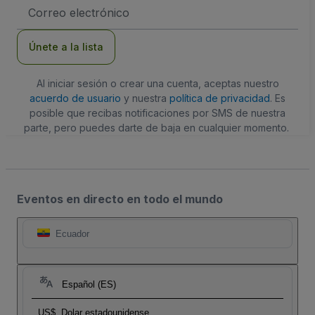
Dirección
de
correo
electrónico
Únete a la lista
Al iniciar sesión o crear una cuenta, aceptas nuestro
acuerdo de usuario
y nuestra
política de privacidad
. Es
posible que recibas notificaciones por SMS de nuestra
parte, pero puedes darte de baja en cualquier momento.
Eventos en directo en todo el mundo
Ecuador
Español (ES)
US$
Dolar estadounidense