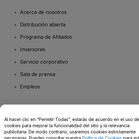
Acerca de nosotros
Distribución abierta
Programa de Afiliados
Inversores
Servicio corporativo
Sala de prensa
Empleos
¿Tienes alguna pregunta?
Al hacer clic en “Permitir Todas”, estarás de acuerdo en el uso d
Centro de Ayuda / Contacto
cookies para mejorar la funcionalidad del sitio y la relevancia
publicitaria. De modo contrario, usaremos cookies estrictamente
necesarias. Puedes consultar nuestra
Política de Cookies
para m