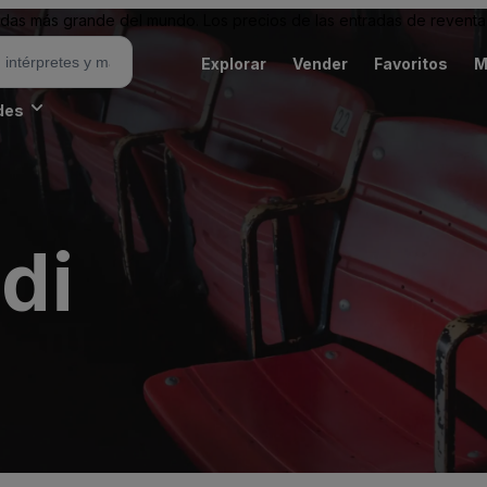
as más grande del mundo. Los precios de las entradas de reventa 
Explorar
Vender
Favoritos
M
des
di