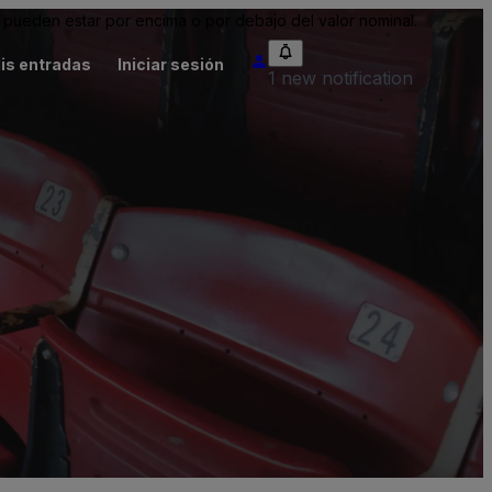
pueden estar por encima o por debajo del valor nominal.
is entradas
Iniciar sesión
1 new notification