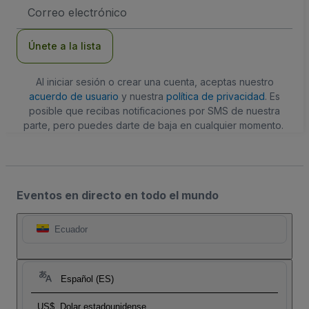
Dirección
de
correo
electrónico
Únete a la lista
Al iniciar sesión o crear una cuenta, aceptas nuestro
acuerdo de usuario
y nuestra
política de privacidad
. Es
posible que recibas notificaciones por SMS de nuestra
parte, pero puedes darte de baja en cualquier momento.
Eventos en directo en todo el mundo
Ecuador
Español (ES)
US$
Dolar estadounidense