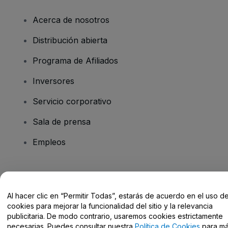
Acerca de nosotros
Distribución abierta
Programa de Afiliados
Inversores
Servicio corporativo
Sala de prensa
Empleos
¿Tienes alguna pregunta?
Al hacer clic en “Permitir Todas”, estarás de acuerdo en el uso d
Centro de Ayuda / Contacto
cookies para mejorar la funcionalidad del sitio y la relevancia
publicitaria. De modo contrario, usaremos cookies estrictamente
necesarias. Puedes consultar nuestra
Política de Cookies
para m