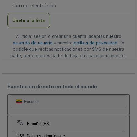
Dirección
de
correo
electrónico
Únete a la lista
Al iniciar sesión o crear una cuenta, aceptas nuestro
acuerdo de usuario
y nuestra
política de privacidad
. Es
posible que recibas notificaciones por SMS de nuestra
parte, pero puedes darte de baja en cualquier momento.
Eventos en directo en todo el mundo
Ecuador
Español (ES)
US$
Dolar estadounidense