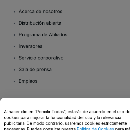
Acerca de nosotros
Distribución abierta
Programa de Afiliados
Inversores
Servicio corporativo
Sala de prensa
Empleos
¿Tienes alguna pregunta?
Al hacer clic en “Permitir Todas”, estarás de acuerdo en el uso d
Centro de Ayuda / Contacto
cookies para mejorar la funcionalidad del sitio y la relevancia
publicitaria. De modo contrario, usaremos cookies estrictamente
necesarias. Puedes consultar nuestra
Política de Cookies
para m