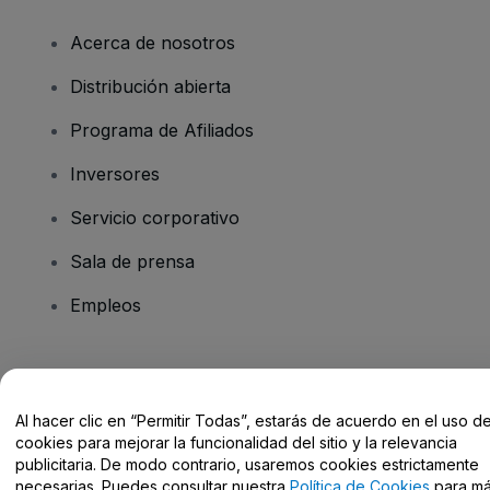
Acerca de nosotros
Distribución abierta
Programa de Afiliados
Inversores
Servicio corporativo
Sala de prensa
Empleos
¿Tienes alguna pregunta?
Al hacer clic en “Permitir Todas”, estarás de acuerdo en el uso d
Centro de Ayuda / Contacto
cookies para mejorar la funcionalidad del sitio y la relevancia
publicitaria. De modo contrario, usaremos cookies estrictamente
necesarias. Puedes consultar nuestra
Política de Cookies
para m