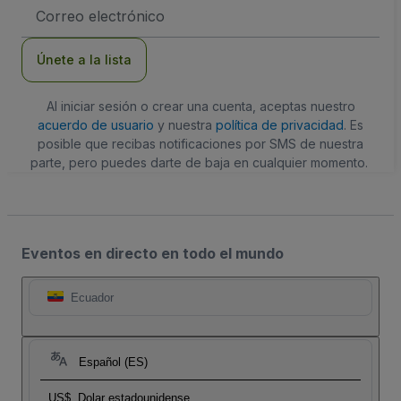
Dirección
de
correo
electrónico
Únete a la lista
Al iniciar sesión o crear una cuenta, aceptas nuestro
acuerdo de usuario
y nuestra
política de privacidad
. Es
posible que recibas notificaciones por SMS de nuestra
parte, pero puedes darte de baja en cualquier momento.
Eventos en directo en todo el mundo
Ecuador
Español (ES)
US$
Dolar estadounidense