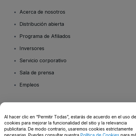
Acerca de nosotros
Distribución abierta
Programa de Afiliados
Inversores
Servicio corporativo
Sala de prensa
Empleos
¿Tienes alguna pregunta?
Al hacer clic en “Permitir Todas”, estarás de acuerdo en el uso d
Centro de Ayuda / Contacto
cookies para mejorar la funcionalidad del sitio y la relevancia
publicitaria. De modo contrario, usaremos cookies estrictamente
necesarias. Puedes consultar nuestra
Política de Cookies
para m