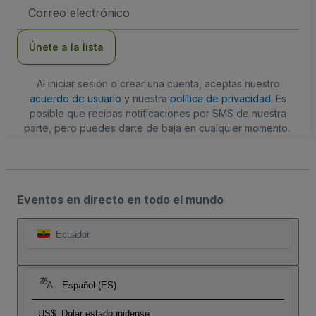
Dirección
de
correo
electrónico
Únete a la lista
Al iniciar sesión o crear una cuenta, aceptas nuestro
acuerdo de usuario
y nuestra
política de privacidad
. Es
posible que recibas notificaciones por SMS de nuestra
parte, pero puedes darte de baja en cualquier momento.
Eventos en directo en todo el mundo
Ecuador
Español (ES)
US$
Dolar estadounidense