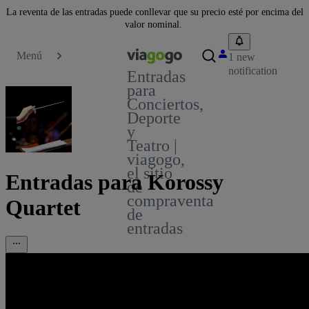
La reventa de las entradas puede conllevar que su precio esté por encima del
valor nominal.
Menú
1 new
notification
Entradas
para
Conciertos,
Deporte
y
Teatro |
viagogo,
el sitio
Entradas para Korossy
de
compraventa
Quartet
de
entradas