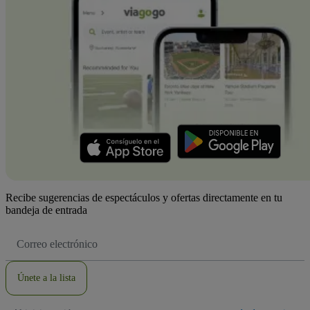
Recibe sugerencias de espectáculos y ofertas directamente en tu
bandeja de entrada
Dirección
de
correo
electrónico
Únete a la lista