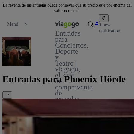
La reventa de las entradas puede conllevar que su precio esté por encima del
valor nominal.
Menú
1 new
notification
Entradas
para
Conciertos,
Deporte
y
Teatro |
viagogo,
el sitio
Entradas para Phoenix Hörde
de
compraventa
de
entradas