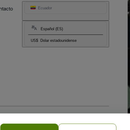
ntacto
Ecuador
Español (ES)
US$
Dolar estadounidense
 la
Política de Privacidad para Móviles