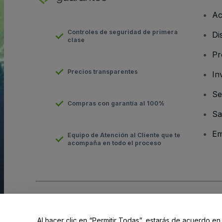
Ac
Controles de seguridad de primera
Di
clase
Pr
Precios transparentes
In
Se
Compras con garantía al 100%
Sa
Em
Equipo de Atención al Cliente que te
acompaña en todo el proceso
Derechos reservados © viagogo GmbH 2026
Datos de la Emp
El uso de este sitio web constituye la aceptación de los
Términ
Al hacer clic en “Permitir Todas”, estarás de acuerdo en