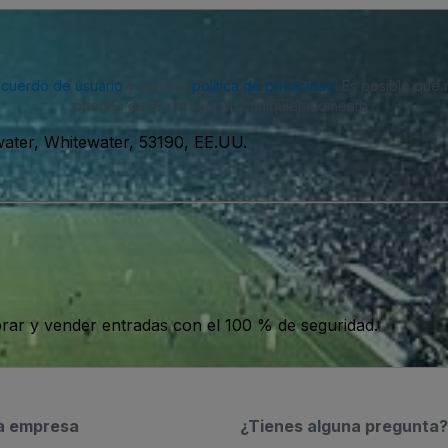
acuerdo de usuario
y nuestra
política de privacidad
. Es posible que
puedes darte de baja en cualquier momento.
ater, Whitewater, 53190, EE.UU.
ar y vender entradas con el 100 % de seguridad.
a empresa
¿Tienes alguna pregunta?