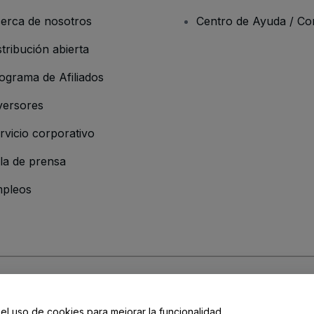
erca de nosotros
Centro de Ayuda / Co
stribución abierta
ograma de Afiliados
versores
rvicio corporativo
la de prensa
pleos
resa
os y Condiciones
, de la
Política de Privacidad
, de la
Política de Cookies
y de
 el uso de cookies para mejorar la funcionalidad