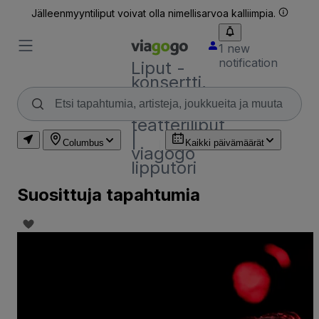
Jälleenmyyntiliput voivat olla nimellisarvoa kalliimpia.
1 new
notification
Liput -
konsertti,
urheilu
&amp;
teatteriliput
|
Columbus
Kaikki päivämäärät
viagogo
lipputori
Suosittuja tapahtumia