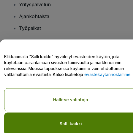
Yrityspalvelun
Ajankohtaista
Työpaikat
Onko sinulla kysyttävää?
Klikkaamalla "Salli kaikki" hyväksyt evästeiden käytön, jota
käytetään parantamaan sivuston toimivuutta ja markkinoinnin
Tukikeskus / Ota meihin yhteyttä
relevanssia. Muussa tapauksessa käytämme vain ehdottoman
välttämättömiä evästeitä. Katso lisätietoja
evästekäytännöstämme
.
Tekijänoikeus © viagogo GmbH 2026
Yritystiedot
Hallitse valintoja
Tämän web-sivuston käytöllä hyväksyt
Käyttöehdot
ja
Tietosuojakäytännön
ja
Evästekäytännön
ja
Mobiilitietosuojakäytännön
Älä jaa henkilökohtaisia tietojani/tietosuojavalintojani
Salli kaikki