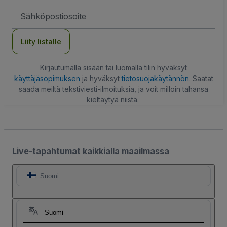
Sähköpostiosoite
Liity listalle
Kirjautumalla sisään tai luomalla tilin hyväksyt
käyttäjäsopimuksen
ja hyväksyt
tietosuojakäytännön
. Saatat
saada meiltä tekstiviesti-ilmoituksia, ja voit milloin tahansa
kieltäytyä niistä.
Live-tapahtumat kaikkialla maailmassa
Suomi
Suomi