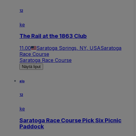
12
ke
The Rail at the 1863 Club
11.00
Saratoga Springs, NY, USA
Saratoga
Race Course
Saratoga Race Course
Näytä liput
elo
12
ke
Saratoga Race Course Pick Six Picnic
Paddock