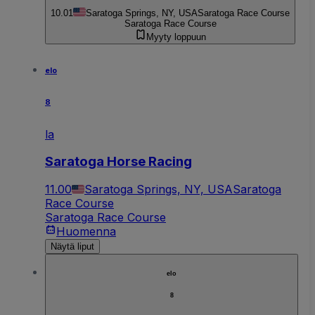
10.01
Saratoga Springs, NY, USA
Saratoga Race Course
Saratoga Race Course
Myyty loppuun
elo
8
la
Saratoga Horse Racing
11.00
Saratoga Springs, NY, USA
Saratoga
Race Course
Saratoga Race Course
Huomenna
Näytä liput
elo
8