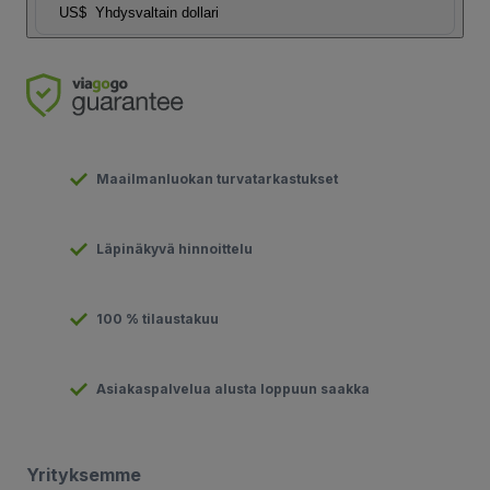
US$
Yhdysvaltain dollari
Maailmanluokan turvatarkastukset
Läpinäkyvä hinnoittelu
100 % tilaustakuu
Asiakaspalvelua alusta loppuun saakka
Yrityksemme