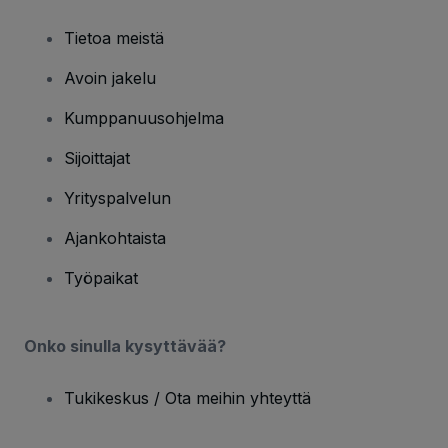
Tietoa meistä
Avoin jakelu
Kumppanuusohjelma
Sijoittajat
Yrityspalvelun
Ajankohtaista
Työpaikat
Onko sinulla kysyttävää?
Tukikeskus / Ota meihin yhteyttä