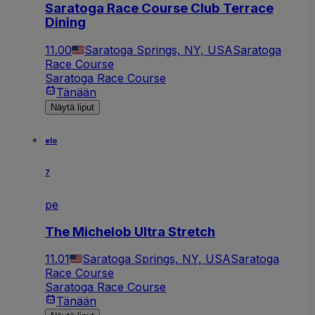
Saratoga Race Course Club Terrace
Dining
11.00
Saratoga Springs, NY, USA
Saratoga
Race Course
Saratoga Race Course
Tänään
Näytä liput
elo
7
pe
The Michelob Ultra Stretch
11.01
Saratoga Springs, NY, USA
Saratoga
Race Course
Saratoga Race Course
Tänään