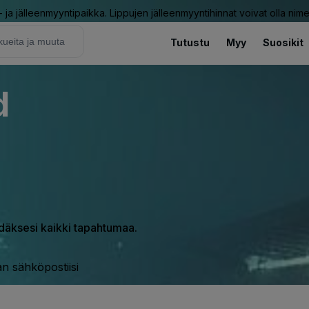
ja jälleenmyyntipaikka. Lippujen jälleenmyyntihinnat voivat olla nime
Tutustu
Myy
Suosikit
d
hdäksesi kaikki tapahtumaa.
n sähköpostiisi