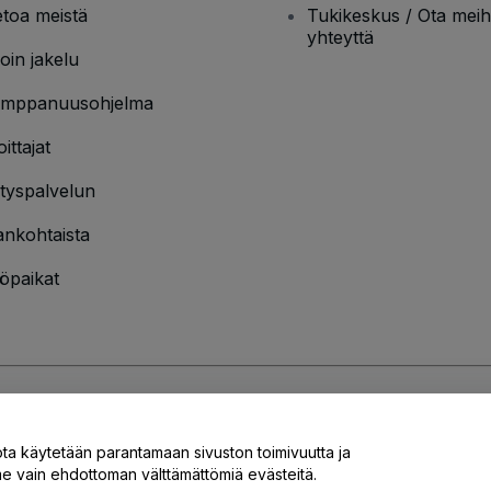
etoa meistä
Tukikeskus / Ota meih
yhteyttä
oin jakelu
mppanuusohjelma
oittajat
ityspalvelun
ankohtaista
öpaikat
jakäytännön
ja
Evästekäytännön
ja
Mobiilitietosuojakäytännön
ota käytetään parantamaan sivuston toimivuutta ja
 vain ehdottoman välttämättömiä evästeitä.