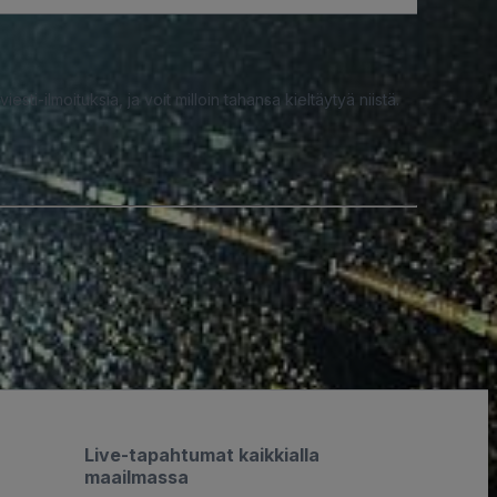
iesti-ilmoituksia, ja voit milloin tahansa kieltäytyä niistä.
Live-tapahtumat kaikkialla
maailmassa