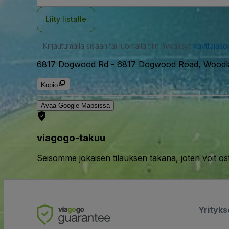
Liity listalle
Kirjautumalla sisään tai luomalla tilin hyväksyt
käyttäjäs
6817 Dogwood Rd
-
6817 Dogwood Road, Woodl
Kopio
Avaa Google Mapsissa
viagogo-takuu
Seisomme jokaisen tilauksen takana, joten voit os
Yrityk