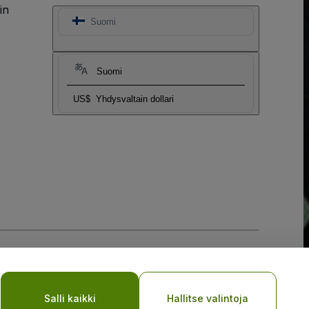
in
Suomi
Suomi
US$
Yhdysvaltain dollari
Salli kaikki
Hallitse valintoja