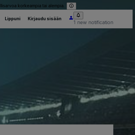
llisarvoa korkeampia tai alempia.
Lippuni
Kirjaudu sisään
1 new notification