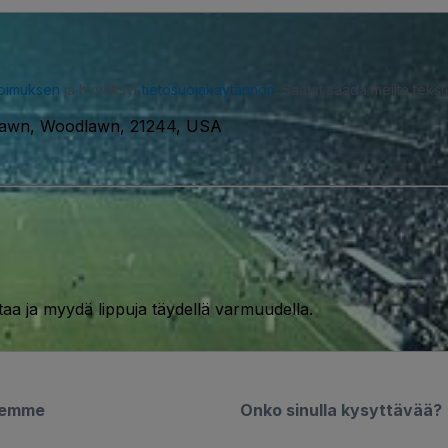
opimuksen
ja hyväksyt
tietosuojakäytännön
. Saatat saada meiltä tekstiv
awn, Woodlawn, 21244, USA
taa ja myydä lippuja täydellä varmuudella.
semme
Onko sinulla kysyttävää?