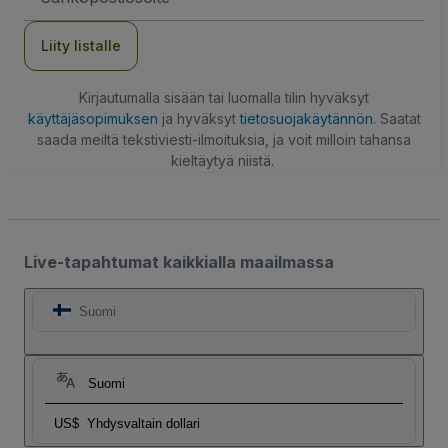
Liity listalle
Kirjautumalla sisään tai luomalla tilin hyväksyt
käyttäjäsopimuksen
ja hyväksyt
tietosuojakäytännön
. Saatat
saada meiltä tekstiviesti-ilmoituksia, ja voit milloin tahansa
kieltäytyä niistä.
Live-tapahtumat kaikkialla maailmassa
Suomi
Suomi
US$
Yhdysvaltain dollari