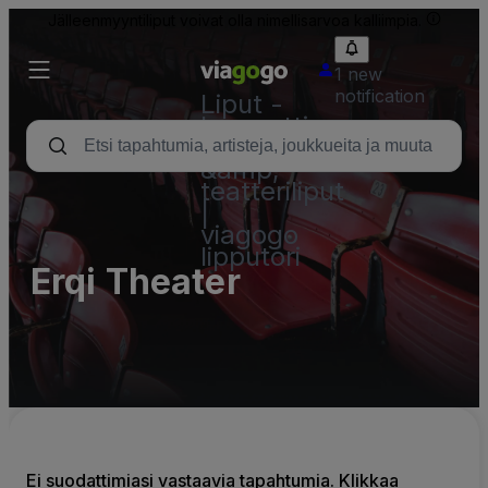
Jälleenmyyntiliput voivat olla nimellisarvoa kalliimpia.
1 new
notification
Liput -
konsertti,
urheilu
&amp;
teatteriliput
|
viagogo
lipputori
Erqi Theater
Ei suodattimiasi vastaavia tapahtumia. Klikkaa