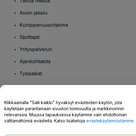
Tietoa meistä
Avoin jakelu
Kumppanuusohjelma
Sijoittajat
Yrityspalvelun
Ajankohtaista
Työpaikat
Onko sinulla kysyttävää?
Klikkaamalla "Salli kaikki" hyväksyt evästeiden käytön, jota
käytetään parantamaan sivuston toimivuutta ja markkinoinnin
Tukikeskus / Ota meihin yhteyttä
relevanssia. Muussa tapauksessa käytämme vain ehdottoman
välttämättömiä evästeitä. Katso lisätietoja
evästekäytännöstämme
.