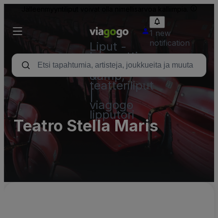
Jälleenmyyntiliput voivat olla nimellisarvoa kalliimpia.
1 new
notification
Liput -
konsertti,
urheilu
&amp;
teatteriliput
|
viagogo
lipputori
Teatro Stella Maris