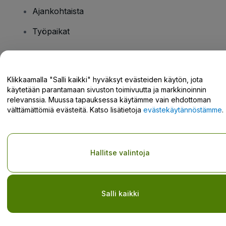
Ajankohtaista
Työpaikat
Onko sinulla kysyttävää?
Klikkaamalla "Salli kaikki" hyväksyt evästeiden käytön, jota
käytetään parantamaan sivuston toimivuutta ja markkinoinnin
Tukikeskus / Ota meihin yhteyttä
relevanssia. Muussa tapauksessa käytämme vain ehdottoman
välttämättömiä evästeitä. Katso lisätietoja
evästekäytännöstämme
.
Tekijänoikeus © viagogo GmbH 2026
Yritystiedot
Hallitse valintoja
Tämän web-sivuston käytöllä hyväksyt
Käyttöehdot
ja
Tietosuojakäytännön
ja
Evästekäytännön
ja
Mobiilitietosuojakäytännön
Älä jaa henkilökohtaisia tietojani/tietosuojavalintojani
Salli kaikki