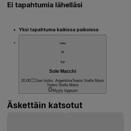
Ei tapahtumia lähelläsi
Yksi tapahtuma kaikissa paikoissa
loka
21
ke
Sole Macchi
20.00
San Isidro, Argentiina
Teatro Stella Maris
Teatro Stella Maris
Myyty loppuun
Äskettäin katsotut