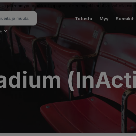
ja jälleenmyyntipaikka. Lippujen jälleenmyyntihinnat voivat olla nime
Tutustu
Myy
Suosikit
t
adium (InAct