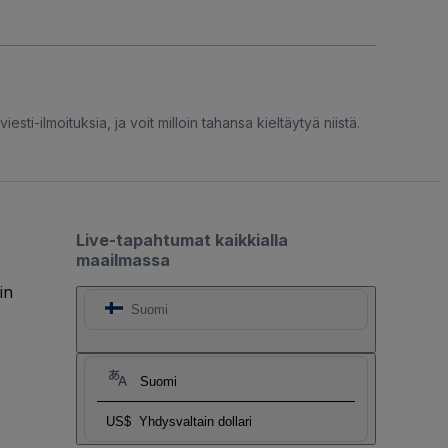
iesti-ilmoituksia, ja voit milloin tahansa kieltäytyä niistä.
Live-tapahtumat kaikkialla
maailmassa
in
Suomi
Suomi
US$
Yhdysvaltain dollari