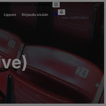
llisarvoa korkeampia tai alempia.
Lippuni
Kirjaudu sisään
1 new notification
ive)