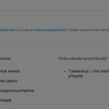
opimuksen
ja hyväksyt
tietosuojakäytännön
. Saatat saada meiltä tekstiv
semme
Onko sinulla kysyttävää?
etoa meistä
Tukikeskus / Ota meih
yhteyttä
oin jakelu
mppanuusohjelma
oittajat