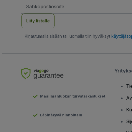
Sähköpostiosoite
Liity listalle
Kirjautumalla sisään tai luomalla tilin hyväksyt
käyttäjäs
Yrityk
Ti
Maailmanluokan turvatarkastukset
Av
Ku
Läpinäkyvä hinnoittelu
Sij