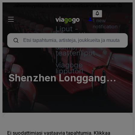
Jälleenmyyntiliput voivat olla nimellisarvoa kalliimpia.
1 new
notification
Liput -
konsertti,
urheilu
&amp;
teatteriliput
|
viagogo
lipputori
Shenzhen Longgang
Shenxianling
International Tennis
Center
Ei suodattimiasi vastaavia tapahtumia. Klikkaa