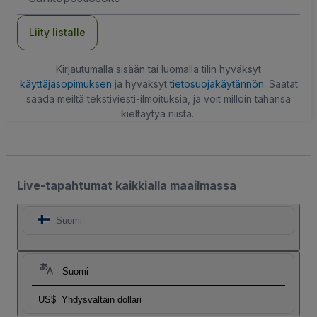
Liity listalle
Kirjautumalla sisään tai luomalla tilin hyväksyt
käyttäjäsopimuksen
ja hyväksyt
tietosuojakäytännön
. Saatat
saada meiltä tekstiviesti-ilmoituksia, ja voit milloin tahansa
kieltäytyä niistä.
Live-tapahtumat kaikkialla maailmassa
Suomi
Suomi
US$
Yhdysvaltain dollari