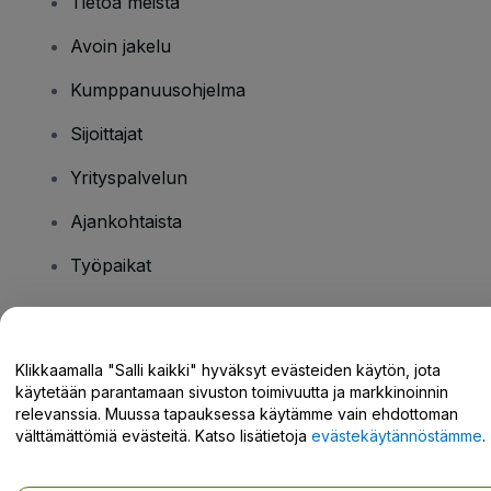
Tietoa meistä
Avoin jakelu
Kumppanuusohjelma
Sijoittajat
Yrityspalvelun
Ajankohtaista
Työpaikat
Onko sinulla kysyttävää?
Klikkaamalla "Salli kaikki" hyväksyt evästeiden käytön, jota
käytetään parantamaan sivuston toimivuutta ja markkinoinnin
Tukikeskus / Ota meihin yhteyttä
relevanssia. Muussa tapauksessa käytämme vain ehdottoman
välttämättömiä evästeitä. Katso lisätietoja
evästekäytännöstämme
.