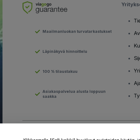
Yrityk
Ti
Maailmanluokan turvatarkastukset
Av
Ku
Läpinäkyvä hinnoittelu
Sij
Yr
100 % tilaustakuu
Aj
Asiakaspalvelua alusta loppuun
Ty
saakka
Tekijänoikeus © viagogo GmbH 2026
Yritystiedot