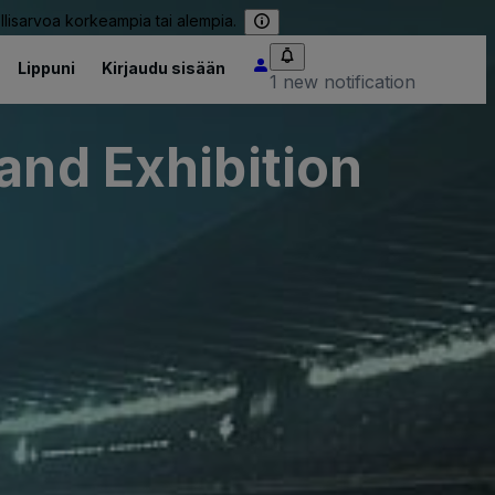
llisarvoa korkeampia tai alempia.
Lippuni
Kirjaudu sisään
1 new notification
and Exhibition