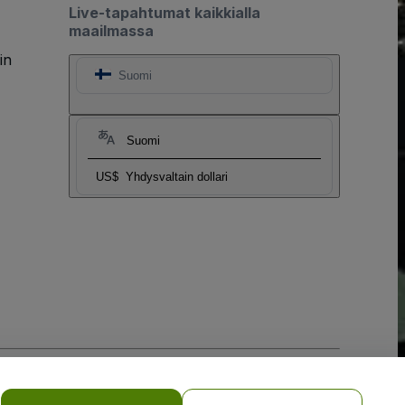
Live-tapahtumat kaikkialla
maailmassa
in
Suomi
Suomi
US$
Yhdysvaltain dollari