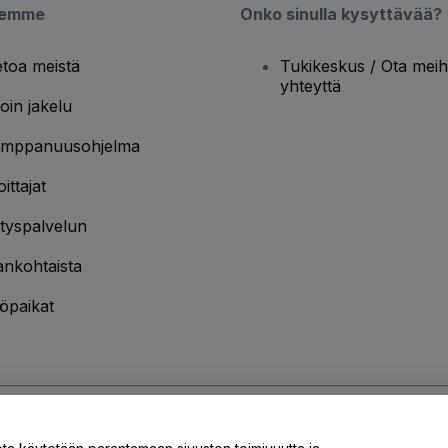
semme
Onko sinulla kysyttävää?
etoa meistä
Tukikeskus / Ota meih
yhteyttä
oin jakelu
mppanuusohjelma
oittajat
ityspalvelun
ankohtaista
öpaikat