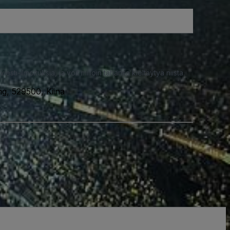
iesti-ilmoituksia, ja voit milloin tahansa kieltäytyä niistä.
, 529500, Kiina