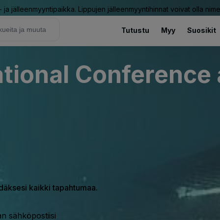
ja jälleenmyyntipaikka. Lippujen jälleenmyyntihinnat voivat olla nime
Tutustu
Myy
Suosikit
ational Conference 
hdäksesi kaikki tapahtumaa.
n sähköpostiisi