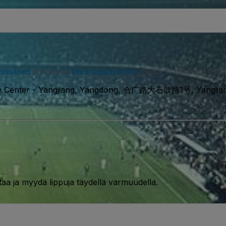
opimuksen
ja hyväksyt
tietosuojakäytännön
. Saatat saada meiltä tekstiv
n Center
-
Yangjiang, Yangdong, 合广路大石豉路1号, Yangjiang
taa ja myydä lippuja täydellä varmuudella.