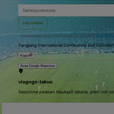
Sähköpostiosoite
Liity listalle
Kirjautumalla sisään tai luomalla tilin hyväksyt
käyttäjäs
Yangjiang International Conference and Exhibitio
Kopio
Avaa Google Mapsissa
viagogo-takuu
Seisomme jokaisen tilauksen takana, joten voit os