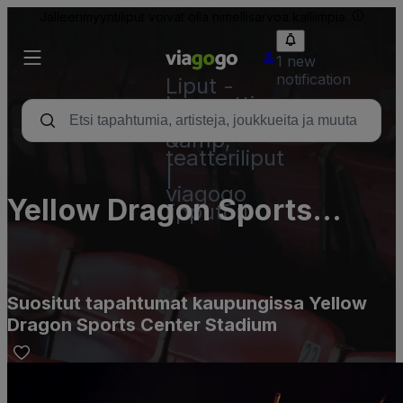
Jälleenmyyntiliput voivat olla nimellisarvoa kalliimpia.
1 new
notification
Liput -
konsertti,
urheilu
&amp;
teatteriliput
|
viagogo
Yellow Dragon Sports
lipputori
Center Stadium
Suositut tapahtumat kaupungissa Yellow
Dragon Sports Center Stadium