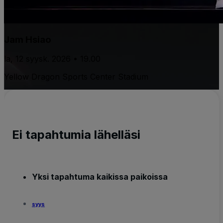
Jam Hsiao
la, 12 syysk. 2026 • 19.00
Yellow Dragon Sports Center Stadium
Ei tapahtumia lähelläsi
Yksi tapahtuma kaikissa paikoissa
syys