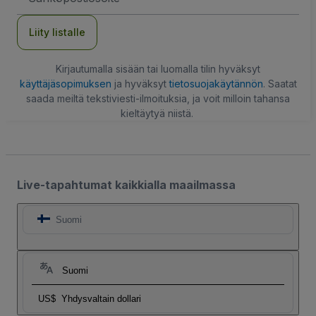
Liity listalle
Kirjautumalla sisään tai luomalla tilin hyväksyt
käyttäjäsopimuksen
ja hyväksyt
tietosuojakäytännön
. Saatat
saada meiltä tekstiviesti-ilmoituksia, ja voit milloin tahansa
kieltäytyä niistä.
Live-tapahtumat kaikkialla maailmassa
Suomi
Suomi
US$
Yhdysvaltain dollari