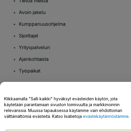
Tietoa meistä
Avoin jakelu
Kumppanuusohjelma
Sijoittajat
Yrityspalvelun
Ajankohtaista
Työpaikat
Onko sinulla kysyttävää?
Klikkaamalla "Salli kaikki" hyväksyt evästeiden käytön, jota
käytetään parantamaan sivuston toimivuutta ja markkinoinnin
Tukikeskus / Ota meihin yhteyttä
relevanssia. Muussa tapauksessa käytämme vain ehdottoman
välttämättömiä evästeitä. Katso lisätietoja
evästekäytännöstämme
.