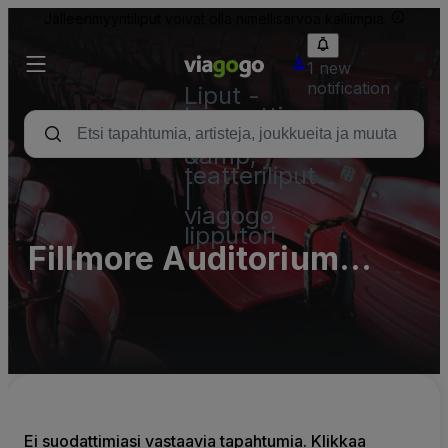
Jälleenmyyntiliput voivat olla nimellisarvoa kalliimpia.
1 new
notification
Liput -
konsertti,
urheilu
&amp;
teatteriliput
|
viagogo
lipputori
Fillmore Auditorium
(Denver) (InActive)
Ei suodattimiasi vastaavia tapahtumia. Klikkaa