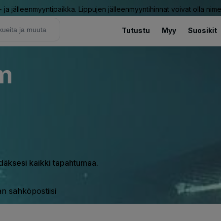
ja jälleenmyyntipaikka. Lippujen jälleenmyyntihinnat voivat olla nime
Tutustu
Myy
Suosikit
um
hdäksesi kaikki tapahtumaa.
n sähköpostiisi