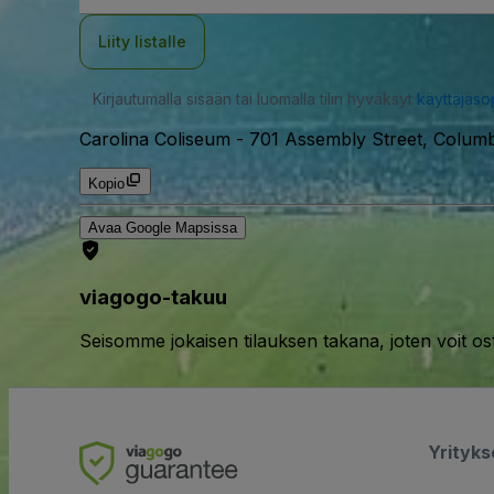
Liity listalle
Kirjautumalla sisään tai luomalla tilin hyväksyt
käyttäjäs
Carolina Coliseum
-
701 Assembly Street, Colum
Kopio
Avaa Google Mapsissa
viagogo-takuu
Seisomme jokaisen tilauksen takana, joten voit os
Yrityk