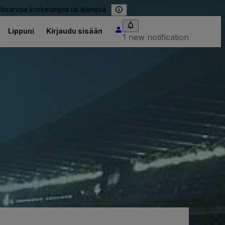
llisarvoa korkeampia tai alempia.
Lippuni
Kirjaudu sisään
1 new notification