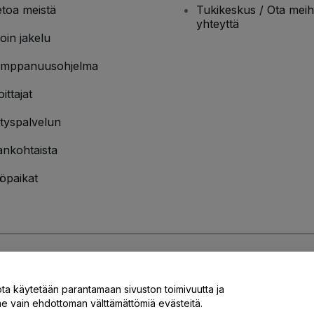
etoa meistä
Tukikeskus / Ota meih
yhteyttä
oin jakelu
mppanuusohjelma
oittajat
ityspalvelun
ankohtaista
öpaikat
jakäytännön
ja
Evästekäytännön
ja
Mobiilitietosuojakäytännön
ota käytetään parantamaan sivuston toimivuutta ja
 vain ehdottoman välttämättömiä evästeitä.