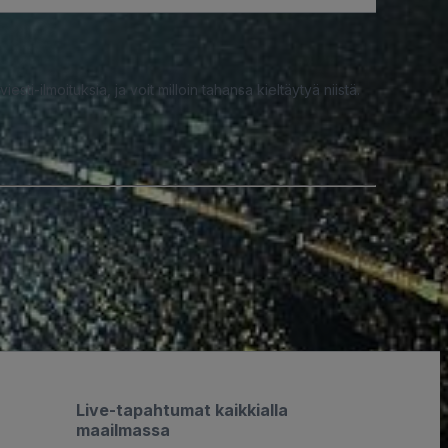
iesti-ilmoituksia, ja voit milloin tahansa kieltäytyä niistä.
Live-tapahtumat kaikkialla
maailmassa