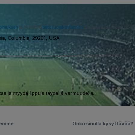
opimuksen
ja hyväksyt
tietosuojakäytännön
. Saatat saada meiltä tekstiv
bia, Columbia, 29201, USA
taa ja myydä lippuja täydellä varmuudella.
semme
Onko sinulla kysyttävää?