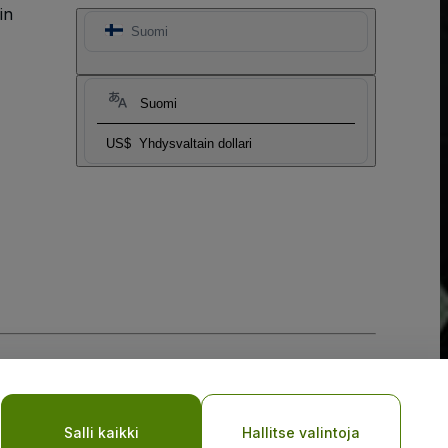
in
Suomi
Suomi
US$
Yhdysvaltain dollari
Salli kaikki
Hallitse valintoja