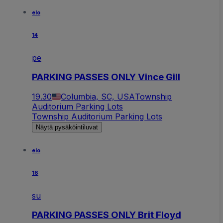
elo
14
pe
PARKING PASSES ONLY Vince Gill
19.30
Columbia, SC, USA
Township
Auditorium Parking Lots
Township Auditorium Parking Lots
Näytä pysäköintiluvat
elo
16
su
PARKING PASSES ONLY Brit Floyd