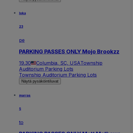
loka
23
pe
PARKING PASSES ONLY Mojo Brookzz
19.30
Columbia, SC, USA
Township
Auditorium Parking Lots
Township Auditorium Parking Lots
Näytä pysäköintiluvat
marras
5
to