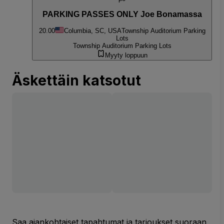
PARKING PASSES ONLY Joe Bonamassa
20.00
Columbia, SC, USA
Township Auditorium Parking
Lots
Township Auditorium Parking Lots
Myyty loppuun
Äskettäin katsotut
Saa ajankohtaiset tapahtumat ja tarjoukset suoraan