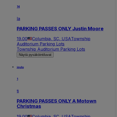
14
la
PARKING PASSES ONLY Justin Moore
19.00
Columbia, SC, USA
Township
Auditorium Parking Lots
Township Auditorium Parking Lots
Näytä pysäköintiluvat
joulu
1
ti
PARKING PASSES ONLY A Motown
Christmas
19.00
Columbia, SC, USA
Township