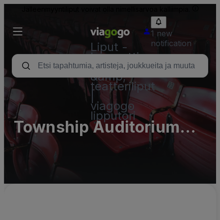
Jälleenmyyntiliput voivat olla nimellisarvoa kalliimpia.
1 new
notification
Liput -
konsertti,
urheilu
&amp;
teatteriliput
|
viagogo
lipputori
Township Auditorium
Parking Lots