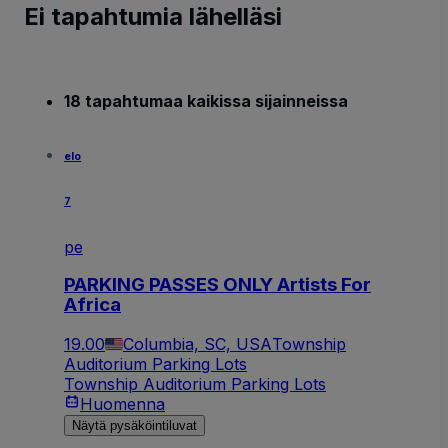
Ei tapahtumia lähelläsi
18 tapahtumaa kaikissa sijainneissa
elo
7
pe
PARKING PASSES ONLY Artists For
Africa
19.00
Columbia, SC, USA
Township
Auditorium Parking Lots
Township Auditorium Parking Lots
Huomenna
Näytä pysäköintiluvat