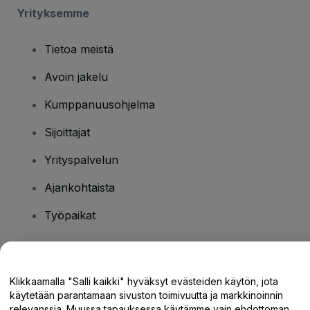
Yrityksemme
Tietoa meistä
Avoin jakelu
Kumppanuusohjelma
Sijoittajat
Yrityspalvelun
Ajankohtaista
Työpaikat
Onko sinulla kysyttävää?
Klikkaamalla "Salli kaikki" hyväksyt evästeiden käytön, jota
käytetään parantamaan sivuston toimivuutta ja markkinoinnin
Tukikeskus / Ota meihin yhteyttä
relevanssia. Muussa tapauksessa käytämme vain ehdottoman