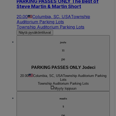
PARKING PASSES ONLY The Best of
Steve Martin & Martin Short
20.00
Columbia, SC, USA
Township
Auditorium Parking Lots
Township Auditorium Parking Lots
Näytä pysäköintiluvat
joulu
11
pe
PARKING PASSES ONLY Jodeci
20.00
Columbia, SC, USA
Township Auditorium Parking
Lots
Township Auditorium Parking Lots
Myyty loppuun
maalis
5
pe