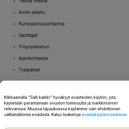
Tietoa meistä
Avoin jakelu
Kumppanuusohjelma
Sijoittajat
Yrityspalvelun
Ajankohtaista
Työpaikat
Onko sinulla kysyttävää?
Klikkaamalla "Salli kaikki" hyväksyt evästeiden käytön, jota
käytetään parantamaan sivuston toimivuutta ja markkinoinnin
Tukikeskus / Ota meihin yhteyttä
relevanssia. Muussa tapauksessa käytämme vain ehdottoman
välttämättömiä evästeitä. Katso lisätietoja
evästekäytännöstämme
.