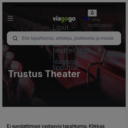
Jälleenmyyntiliput voivat olla nimellisarvoa kalliimpia.
1 new
notification
Liput -
konsertti,
urheilu
&amp;
teatteriliput
|
viagogo
lipputori
Trustus Theater
Ei suodattimiasi vastaavia tapahtumia. Klikkaa