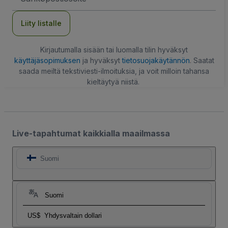
Liity listalle
Kirjautumalla sisään tai luomalla tilin hyväksyt
käyttäjäsopimuksen
ja hyväksyt
tietosuojakäytännön
. Saatat
saada meiltä tekstiviesti-ilmoituksia, ja voit milloin tahansa
kieltäytyä niistä.
Live-tapahtumat kaikkialla maailmassa
Suomi
Suomi
US$
Yhdysvaltain dollari