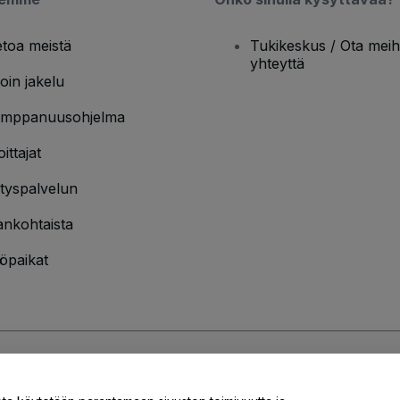
etoa meistä
Tukikeskus / Ota meih
yhteyttä
oin jakelu
mppanuusohjelma
oittajat
ityspalvelun
ankohtaista
öpaikat
jakäytännön
ja
Evästekäytännön
ja
Mobiilitietosuojakäytännön