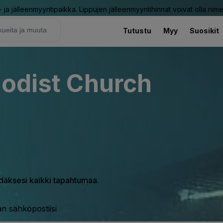
ja jälleenmyyntipaikka. Lippujen jälleenmyyntihinnat voivat olla nime
Tutustu
Myy
Suosikit
hodist Church
hdäksesi kaikki tapahtumaa.
n sähköpostiisi