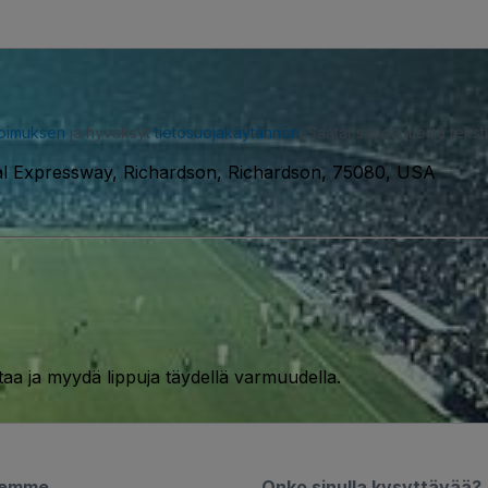
opimuksen
ja hyväksyt
tietosuojakäytännön
. Saatat saada meiltä tekstiv
al Expressway, Richardson, Richardson, 75080, USA
taa ja myydä lippuja täydellä varmuudella.
semme
Onko sinulla kysyttävää?