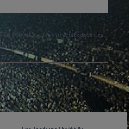
iesti-ilmoituksia, ja voit milloin tahansa kieltäytyä niistä.
Live-tapahtumat kaikkialla