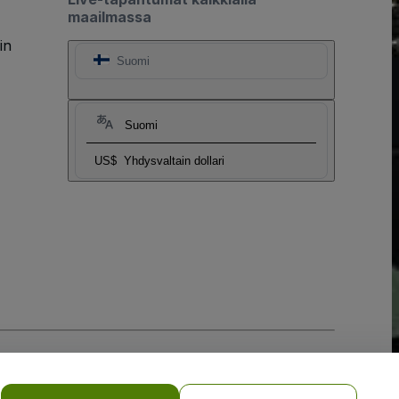
maailmassa
in
Suomi
Suomi
US$
Yhdysvaltain dollari