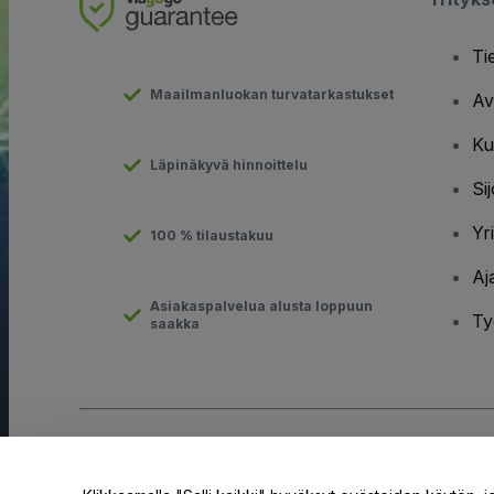
Ti
Maailmanluokan turvatarkastukset
Av
Ku
Läpinäkyvä hinnoittelu
Sij
Yr
100 % tilaustakuu
Aj
Asiakaspalvelua alusta loppuun
Ty
saakka
Tekijänoikeus © viagogo GmbH 2026
Yritystiedot
Tämän web-sivuston käytöllä hyväksyt
Käyttöehdot
ja
Tietosuo