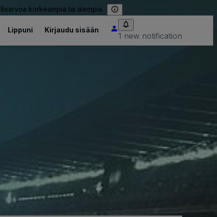
llisarvoa korkeampia tai alempia.
Lippuni
Kirjaudu sisään
1 new notification