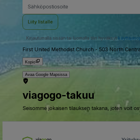
Sähköpostiosoite
Liity listalle
Kirjautumalla sisään tai luomalla tilin hyväksyt
käyttäjäs
First United Methodist Church
-
503 North Centr
Kopio
Avaa Google Mapsissa
viagogo-takuu
Seisomme jokaisen tilauksen takana, joten voit os
Yrityk