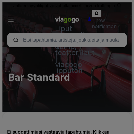
Jälleenmyyntiliput voivat olla nimellisarvoa kalliimpia.
1 new
notification
Liput -
konsertti,
urheilu
&amp;
teatteriliput
|
viagogo
lipputori
Bar Standard
Ei suodattimiasi vastaavia tapahtumia. Klikkaa