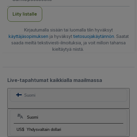
Liity listalle
Kirjautumalla sisään tai luomalla tilin hyväksyt
käyttäjäsopimuksen
ja hyväksyt
tietosuojakäytännön
. Saatat
saada meiltä tekstiviesti-ilmoituksia, ja voit milloin tahansa
kieltäytyä niistä.
Live-tapahtumat kaikkialla maailmassa
Suomi
Suomi
US$
Yhdysvaltain dollari