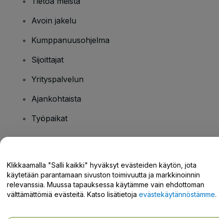
Tietoa meistä
Avoin jakelu
Kumppanuusohjelma
Sijoittajat
Yrityspalvelun
Ajankohtaista
Työpaikat
Onko sinulla kysyttävää?
Klikkaamalla "Salli kaikki" hyväksyt evästeiden käytön, jota
käytetään parantamaan sivuston toimivuutta ja markkinoinnin
Tukikeskus / Ota meihin yhteyttä
relevanssia. Muussa tapauksessa käytämme vain ehdottoman
välttämättömiä evästeitä. Katso lisätietoja
evästekäytännöstämme
.