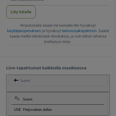
Liity listalle
Kirjautumalla sisään tai luomalla tilin hyväksyt
käyttäjäsopimuksen
ja hyväksyt
tietosuojakäytännön
. Saatat
saada meiltä tekstiviesti-ilmoituksia, ja voit milloin tahansa
kieltäytyä niistä.
Live-tapahtumat kaikkialla maailmassa
Suomi
Suomi
US$
Yhdysvaltain dollari