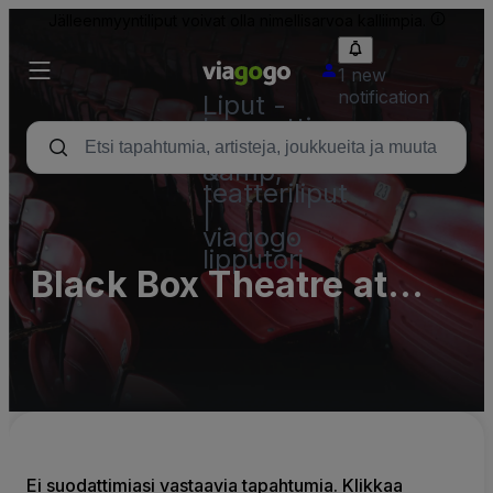
Jälleenmyyntiliput voivat olla nimellisarvoa kalliimpia.
1 new
notification
Liput -
konsertti,
urheilu
&amp;
teatteriliput
|
viagogo
lipputori
Black Box Theatre at
Arvada Center for the
Arts and Humanities -
Complex
Ei suodattimiasi vastaavia tapahtumia. Klikkaa