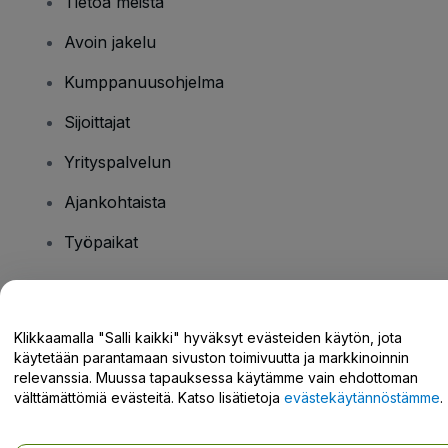
Tietoa meistä
Avoin jakelu
Kumppanuusohjelma
Sijoittajat
Yrityspalvelun
Ajankohtaista
Työpaikat
Onko sinulla kysyttävää?
Klikkaamalla "Salli kaikki" hyväksyt evästeiden käytön, jota
käytetään parantamaan sivuston toimivuutta ja markkinoinnin
Tukikeskus / Ota meihin yhteyttä
relevanssia. Muussa tapauksessa käytämme vain ehdottoman
välttämättömiä evästeitä. Katso lisätietoja
evästekäytännöstämme
.