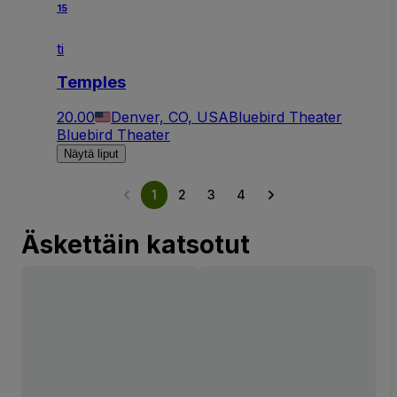
15
ti
Temples
20.00
Denver, CO, USA
Bluebird Theater
Bluebird Theater
Näytä liput
1
2
3
4
Äskettäin katsotut