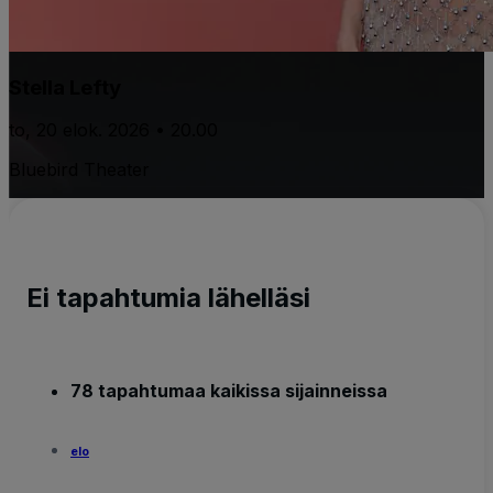
Stella Lefty
to, 20 elok. 2026 • 20.00
Bluebird Theater
Ei tapahtumia lähelläsi
78 tapahtumaa kaikissa sijainneissa
elo