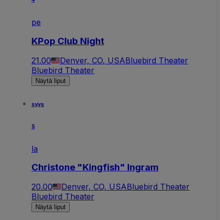
pe
KPop Club Night
21.00
Denver, CO, USA
Bluebird Theater
Bluebird Theater
Näytä liput
syys
5
la
Christone "Kingfish" Ingram
20.00
Denver, CO, USA
Bluebird Theater
Bluebird Theater
Näytä liput