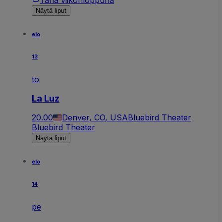
Näytä liput
elo
13
to
La Luz
20.00
Denver, CO, USA
Bluebird Theater
Bluebird Theater
Näytä liput
elo
14
pe