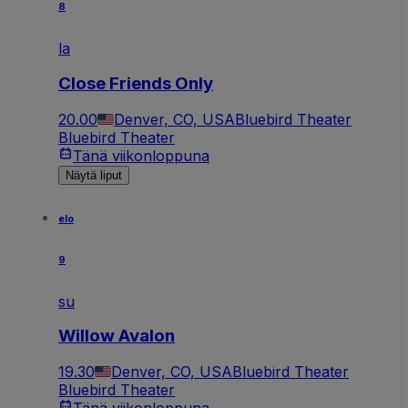
8
la
Close Friends Only
20.00
Denver, CO, USA
Bluebird Theater
Bluebird Theater
Tänä viikonloppuna
Näytä liput
elo
9
su
Willow Avalon
19.30
Denver, CO, USA
Bluebird Theater
Bluebird Theater
Tänä viikonloppuna