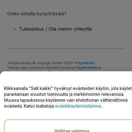
Onko sinulla kysyttävää?
Tukikeskus / Ota meihin yhteyttä
Tekijänoikeus © viagogo GmbH 2026
Yritystiedot
Tämän web-sivuston käytöllä hyväksyt
Käyttöehdot
ja
Tietosuojakäytännön
ja
Evästekäytännön
ja
Mobiilitietosuojakäytännön
Do Not Share My Personal Information/Your Privacy Choices
Klikkaamalla "Salli kaikki" hyväksyt evästeiden käytön, jota käyte
parantamaan sivuston toimivuutta ja markkinoinnin relevanssia.
Muussa tapauksessa käytämme vain ehdottoman välttämättömiä
evästeitä. Katso lisätietoja
evästekäytännöstämme
.
Hallitse valintoja