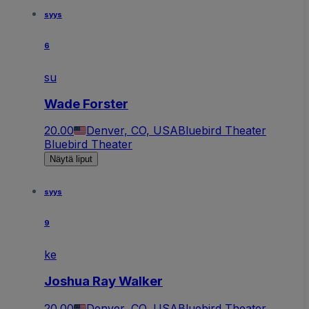
syys
6
su
Wade Forster
20.00
Denver, CO, USA
Bluebird Theater
Bluebird Theater
Näytä liput
syys
9
ke
Joshua Ray Walker
20.00
Denver, CO, USA
Bluebird Theater