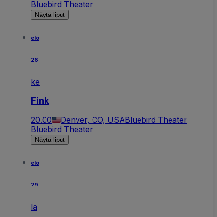
Bluebird Theater
Näytä liput
elo
26
ke
Fink
20.00
Denver, CO, USA
Bluebird Theater
Bluebird Theater
Näytä liput
elo
29
la