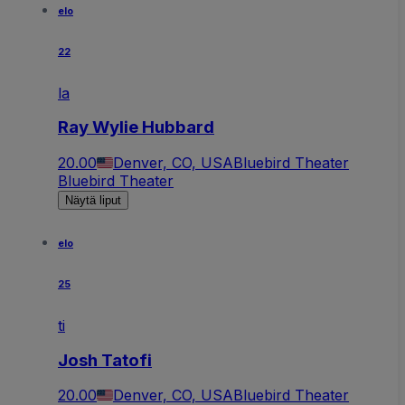
elo
22
la
Ray Wylie Hubbard
20.00
Denver, CO, USA
Bluebird Theater
Bluebird Theater
Näytä liput
elo
25
ti
Josh Tatofi
20.00
Denver, CO, USA
Bluebird Theater