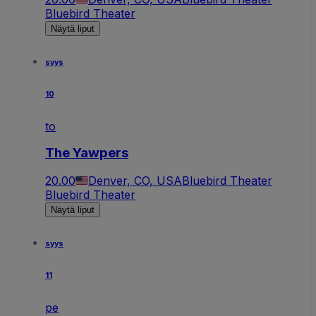
Bluebird Theater
Näytä liput
syys
10
to
The Yawpers
20.00
Denver, CO, USA
Bluebird Theater
Bluebird Theater
Näytä liput
syys
11
pe