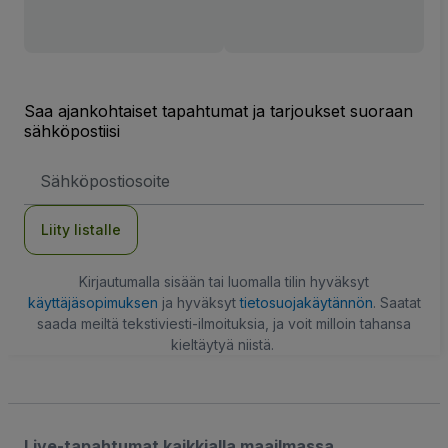
Saa ajankohtaiset tapahtumat ja tarjoukset suoraan
sähköpostiisi
Sähköpostiosoite
Liity listalle
Kirjautumalla sisään tai luomalla tilin hyväksyt
käyttäjäsopimuksen
ja hyväksyt
tietosuojakäytännön
. Saatat
saada meiltä tekstiviesti-ilmoituksia, ja voit milloin tahansa
kieltäytyä niistä.
Live-tapahtumat kaikkialla maailmassa