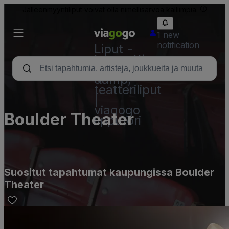
Jälleenmyyntiliput voivat olla nimellisarvoa kalliimpia.
1 new
notification
Liput -
konsertti,
urheilu
&amp;
teatteriliput
|
viagogo
Boulder Theater
lipputori
Suositut tapahtumat kaupungissa Boulder
Theater