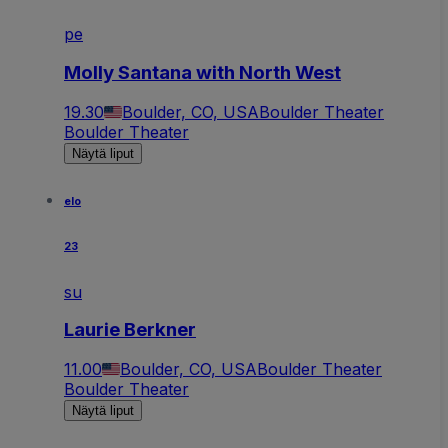
pe
Molly Santana with North West
19.30
Boulder, CO, USA
Boulder Theater
Boulder Theater
Näytä liput
elo
23
su
Laurie Berkner
11.00
Boulder, CO, USA
Boulder Theater
Boulder Theater
Näytä liput