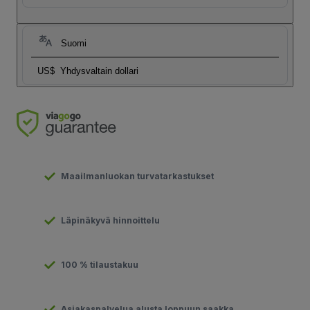
Suomi
US$
Yhdysvaltain dollari
Maailmanluokan turvatarkastukset
Läpinäkyvä hinnoittelu
100 % tilaustakuu
Asiakaspalvelua alusta loppuun saakka