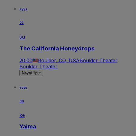
syys
27
su
The California Honeydrops
20.00
Boulder, CO, USA
Boulder Theater
Boulder Theater
Näytä liput
syys
30
ke
Yaima