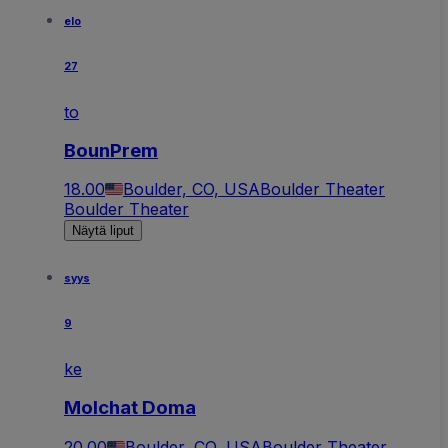
elo
27
to
BounPrem
18.00
Boulder, CO, USA
Boulder Theater
Boulder Theater
Näytä liput
syys
9
ke
Molchat Doma
20.00
Boulder, CO, USA
Boulder Theater