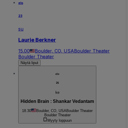
elo
23
su
Laurie Berkner
15.00
Boulder, CO, USA
Boulder Theater
Boulder Theater
Näytä liput
elo
26
ke
Hidden Brain : Shankar Vedantam
18.30
Boulder, CO, USA
Boulder Theater
Boulder Theater
Myyty loppuun