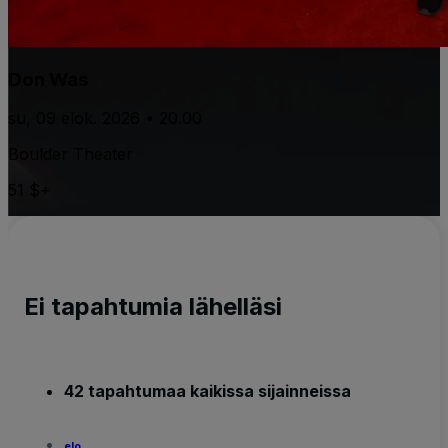
Don Was
su, 09 elok. 2026 • 20.00
Boulder Theater
51 $+
Ei tapahtumia lähelläsi
42 tapahtumaa kaikissa sijainneissa
elo