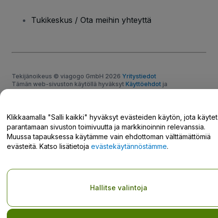
Tukikeskus / Ota meihin yhteyttä
Tekijänoikeus © viagogo GmbH 2026
Yritystiedot
Tämän web-sivuston käytöllä hyväksyt
Käyttöehdot
ja
Tietosuojakäytännön
ja
Evästekäytännön
ja
Mobiilitietosuojakäytännön
Älä jaa henkilökohtaisia tietojani/tietosuojavalintojani
Klikkaamalla "Salli kaikki" hyväksyt evästeiden käytön, jota käyte
parantamaan sivuston toimivuutta ja markkinoinnin relevanssia.
Muussa tapauksessa käytämme vain ehdottoman välttämättömiä
evästeitä. Katso lisätietoja
evästekäytännöstämme
.
Hallitse valintoja