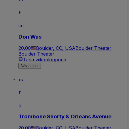
9
su
Don Was
20.00
Boulder, CO, USA
Boulder Theater
Boulder Theater
Tänä viikonloppuna
Näytä liput
elo
11
ti
Trombone Shorty & Orleans Avenue
20.00
Boulder, CO, USA
Boulder Theater