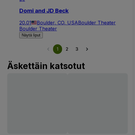
Domi and JD Beck
20.01
Boulder, CO, USA
Boulder Theater
Boulder Theater
Näytä liput
1
2
3
Äskettäin katsotut