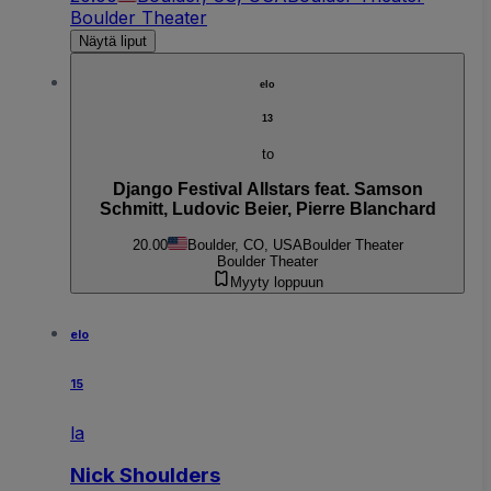
Boulder Theater
Näytä liput
elo
13
to
Django Festival Allstars feat. Samson
Schmitt, Ludovic Beier, Pierre Blanchard
20.00
Boulder, CO, USA
Boulder Theater
Boulder Theater
Myyty loppuun
elo
15
la
Nick Shoulders