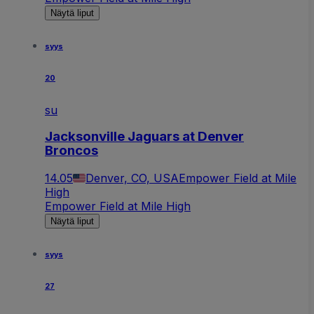
Näytä liput
syys
20
su
Jacksonville Jaguars at Denver
Broncos
14.05
Denver, CO, USA
Empower Field at Mile
High
Empower Field at Mile High
Näytä liput
syys
27