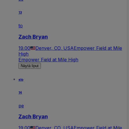
13
to
Zach Bryan
19.00
Denver, CO, USA
Empower Field at Mile
High
Empower Field at Mile High
Näytä liput
elo
14
pe
Zach Bryan
19.00
Denver, CO, USA
Empower Field at Mile