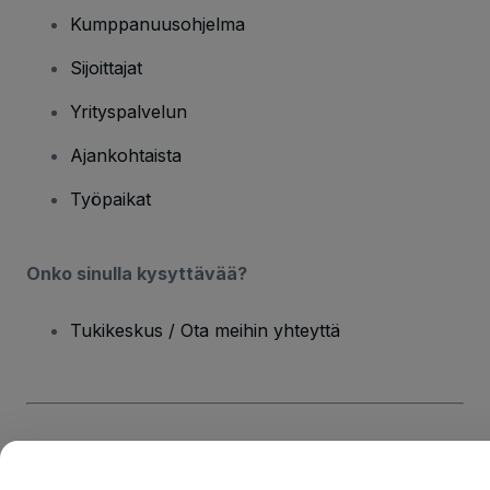
Kumppanuusohjelma
Sijoittajat
Yrityspalvelun
Ajankohtaista
Työpaikat
Onko sinulla kysyttävää?
Tukikeskus / Ota meihin yhteyttä
Tekijänoikeus © viagogo GmbH 2026
Yritystiedot
Tämän web-sivuston käytöllä hyväksyt
Käyttöehdot
ja