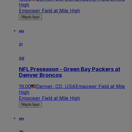
High
Empower Field at Mile High
Näytä liput
elo
21
pe
NFL Preseason - Green Bay Packers at
Denver Broncos
19.00
Denver, CO, USA
Empower Field at Mile
High
Empower Field at Mile High
Näytä liput
elo
28