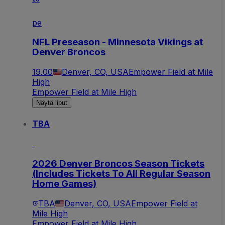
pe
NFL Preseason - Minnesota Vikings at
Denver Broncos
19.00
Denver, CO, USA
Empower Field at Mile
High
Empower Field at Mile High
Näytä liput
TBA
2026 Denver Broncos Season Tickets
(Includes Tickets To All Regular Season
Home Games)
TBA
Denver, CO, USA
Empower Field at
Mile High
Empower Field at Mile High