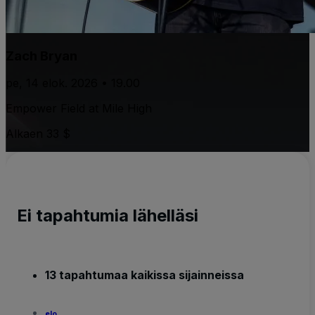
Zach Bryan
pe, 14 elok. 2026 • 19.00
Empower Field at Mile High
Alkaen 33 $
Ei tapahtumia lähelläsi
13 tapahtumaa kaikissa sijainneissa
elo