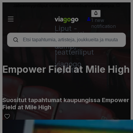
Jälleenmyyntiliput voivat olla nimellisarvoa kalliimpia.
1 new
notification
Liput -
konsertti,
urheilu
&amp;
teatteriliput
|
viagogo
Empower Field at Mile High
lipputori
Suositut tapahtumat kaupungissa Empower
Field at Mile High