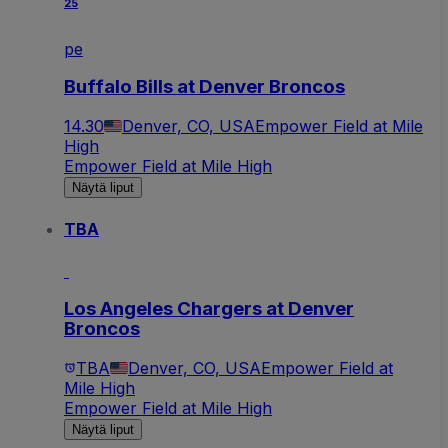
25
pe
Buffalo Bills at Denver Broncos
14.30
Denver, CO, USA
Empower Field at Mile
High
Empower Field at Mile High
Näytä liput
TBA
Los Angeles Chargers at Denver
Broncos
TBA
Denver, CO, USA
Empower Field at
Mile High
Empower Field at Mile High
Näytä liput