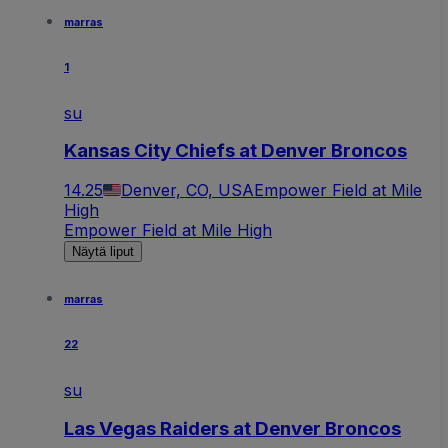
marras
1
su
Kansas City Chiefs at Denver Broncos
14.25
Denver, CO, USA
Empower Field at Mile
High
Empower Field at Mile High
Näytä liput
marras
22
su
Las Vegas Raiders at Denver Broncos