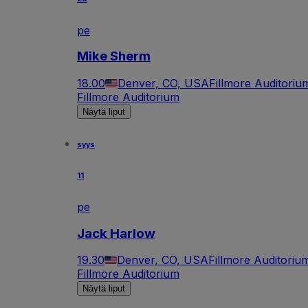
pe
Mike Sherm
18.00
Denver, CO, USA
Fillmore Auditoriu
Fillmore Auditorium
Näytä liput
syys
11
pe
Jack Harlow
19.30
Denver, CO, USA
Fillmore Auditoriu
Fillmore Auditorium
Näytä liput