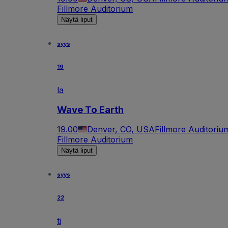
Fillmore Auditorium
Näytä liput
syys
19
la
Wave To Earth
19.00
Denver, CO, USA
Fillmore Auditoriu
Fillmore Auditorium
Näytä liput
syys
22
ti