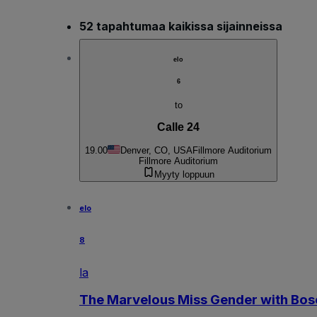
52 tapahtumaa kaikissa sijainneissa
elo
6
to
Calle 24
19.00
Denver, CO, USA
Fillmore Auditorium
Fillmore Auditorium
Myyty loppuun
elo
8
la
The Marvelous Miss Gender with Bo