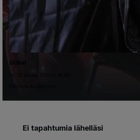
Skillet
to, 22 lokak. 2026 • 18.00
Fillmore Auditorium
Ei tapahtumia lähelläsi