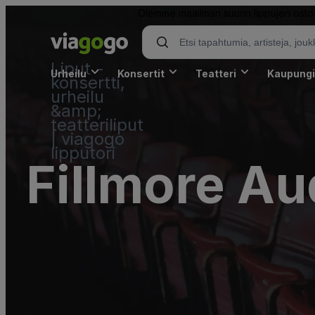
Olemme maailman suurin lippujen osto- 
Liput -
Urheilu
Konsertit
Teatteri
Kaupungi
konsertti,
urheilu
&amp;
teatteriliput
| viagogo
lipputori
Fillmore Au