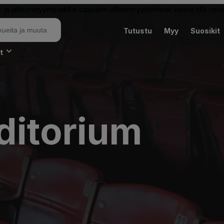
ja jälleenmyyntipaikka. Lippujen jälleenmyyntihinnat voivat olla nime
Tutustu
Myy
Suosikit
t
ditorium