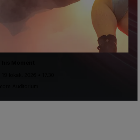
 This Moment
 19 lokak. 2026 • 17.30
lmore Auditorium