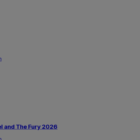
m
nel and The Fury 2026
m