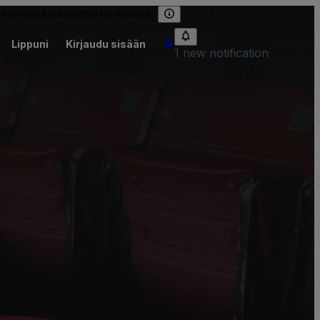
llisarvoa korkeampia tai alempia.
Lippuni
Kirjaudu sisään
1 new notification