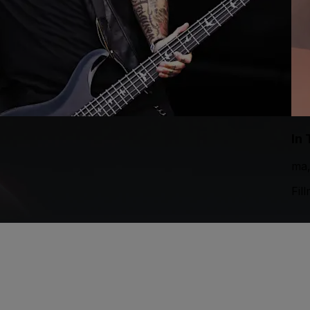
In
ma,
Fil