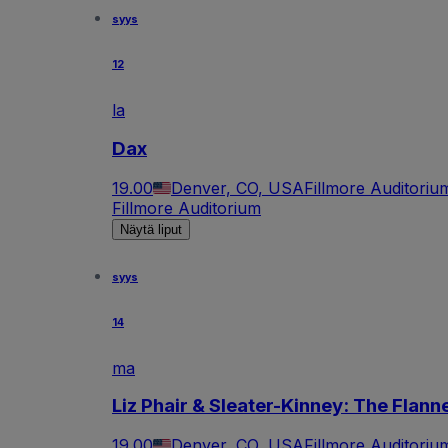
syys
12
la
Dax
19.00
Denver, CO, USA
Fillmore Auditoriu
Fillmore Auditorium
Näytä liput
syys
14
ma
Liz Phair & Sleater-Kinney: The Flan
19.00
Denver, CO, USA
Fillmore Auditoriu