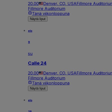
20.00
Denver, CO, USA
Fillmore Auditoriu
Fillmore Auditorium
Tänä viikonloppuna
Näytä liput
elo
9
su
Calle 24
20.00
Denver, CO, USA
Fillmore Auditoriu
Fillmore Auditorium
Tänä viikonloppuna
Näytä liput
elo
28