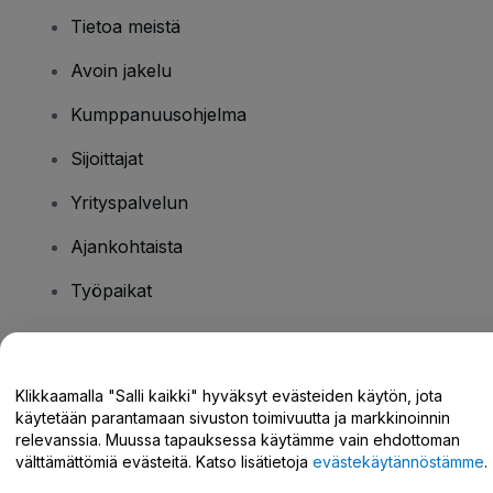
Tietoa meistä
Avoin jakelu
Kumppanuusohjelma
Sijoittajat
Yrityspalvelun
Ajankohtaista
Työpaikat
Onko sinulla kysyttävää?
Klikkaamalla "Salli kaikki" hyväksyt evästeiden käytön, jota
käytetään parantamaan sivuston toimivuutta ja markkinoinnin
Tukikeskus / Ota meihin yhteyttä
relevanssia. Muussa tapauksessa käytämme vain ehdottoman
välttämättömiä evästeitä. Katso lisätietoja
evästekäytännöstämme
.