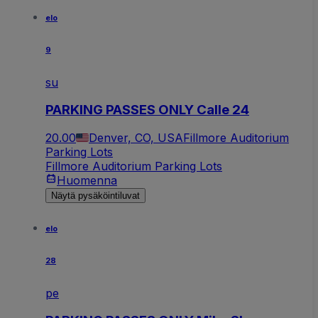
elo
9
su
PARKING PASSES ONLY Calle 24
20.00
Denver, CO, USA
Fillmore Auditorium
Parking Lots
Fillmore Auditorium Parking Lots
Huomenna
Näytä pysäköintiluvat
elo
28
pe