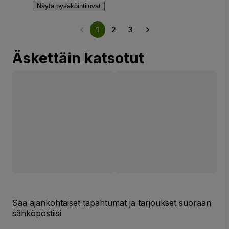
Näytä pysäköintiluvat
1
2
3
Äskettäin katsotut
Saa ajankohtaiset tapahtumat ja tarjoukset suoraan
sähköpostiisi