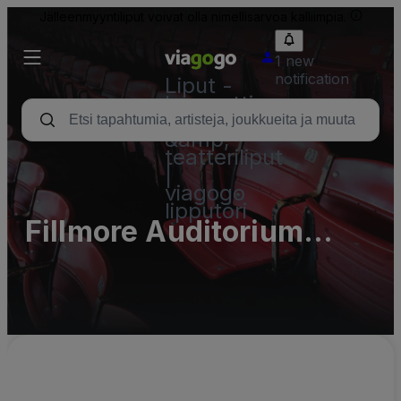
Jälleenmyyntiliput voivat olla nimellisarvoa kalliimpia.
1 new
notification
Liput -
konsertti,
urheilu
&amp;
teatteriliput
|
viagogo
lipputori
Fillmore Auditorium
Parking Lots