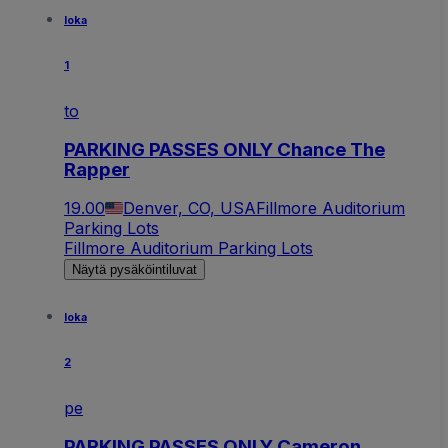
loka
1
to
PARKING PASSES ONLY Chance The
Rapper
19.00
Denver, CO, USA
Fillmore Auditorium
Parking Lots
Fillmore Auditorium Parking Lots
Näytä pysäköintiluvat
loka
2
pe
PARKING PASSES ONLY Cameron