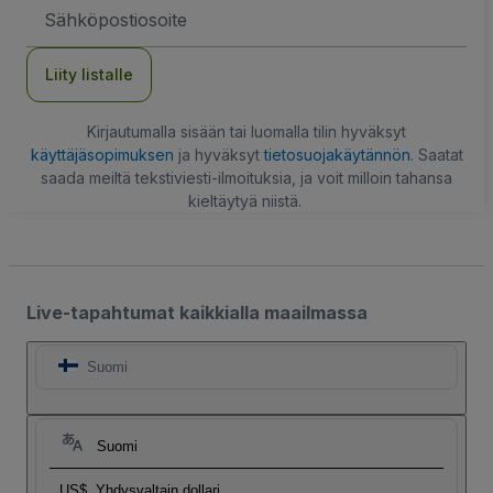
Sähköpostiosoite
Liity listalle
Kirjautumalla sisään tai luomalla tilin hyväksyt
käyttäjäsopimuksen
ja hyväksyt
tietosuojakäytännön
. Saatat
saada meiltä tekstiviesti-ilmoituksia, ja voit milloin tahansa
kieltäytyä niistä.
Live-tapahtumat kaikkialla maailmassa
Suomi
Suomi
US$
Yhdysvaltain dollari