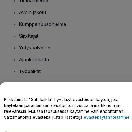
Tietoa meistä
Avoin jakelu
Kumppanuusohjelma
Sijoittajat
Yrityspalvelun
Ajankohtaista
Työpaikat
Onko sinulla kysyttävää?
Klikkaamalla "Salli kaikki" hyväksyt evästeiden käytön, jota
käytetään parantamaan sivuston toimivuutta ja markkinoinnin
Tukikeskus / Ota meihin yhteyttä
relevanssia. Muussa tapauksessa käytämme vain ehdottoman
välttämättömiä evästeitä. Katso lisätietoja
evästekäytännöstämme
.