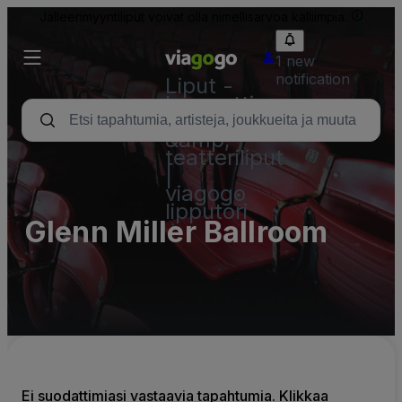
Jälleenmyyntiliput voivat olla nimellisarvoa kalliimpia.
1 new
notification
Liput -
konsertti,
urheilu
&amp;
teatteriliput
|
viagogo
lipputori
Glenn Miller Ballroom
Ei suodattimiasi vastaavia tapahtumia. Klikkaa