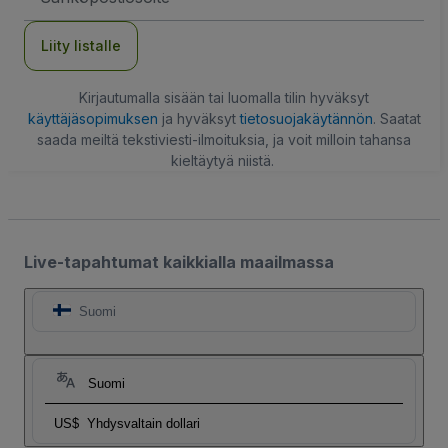
Liity listalle
Kirjautumalla sisään tai luomalla tilin hyväksyt
käyttäjäsopimuksen
ja hyväksyt
tietosuojakäytännön
. Saatat
saada meiltä tekstiviesti-ilmoituksia, ja voit milloin tahansa
kieltäytyä niistä.
Live-tapahtumat kaikkialla maailmassa
Suomi
Suomi
US$
Yhdysvaltain dollari