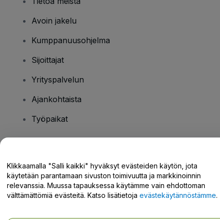
Tietoa meistä
Avoin jakelu
Kumppanuusohjelma
Sijoittajat
Yrityspalvelun
Ajankohtaista
Työpaikat
Onko sinulla kysyttävää?
Klikkaamalla "Salli kaikki" hyväksyt evästeiden käytön, jota
käytetään parantamaan sivuston toimivuutta ja markkinoinnin
Tukikeskus / Ota meihin yhteyttä
relevanssia. Muussa tapauksessa käytämme vain ehdottoman
välttämättömiä evästeitä. Katso lisätietoja
evästekäytännöstämme
.