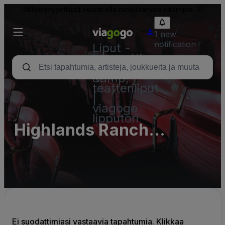
Jälleenmyyntiliput voivat olla nimellisarvoa kalliimpia.
1 new
notification
Liput -
konsertti,
urheilu
&amp;
teatteriliput
|
viagogo
lipputori
Highlands Ranch
Mansion
Ei suodattimiasi vastaavia tapahtumia. Klikkaa