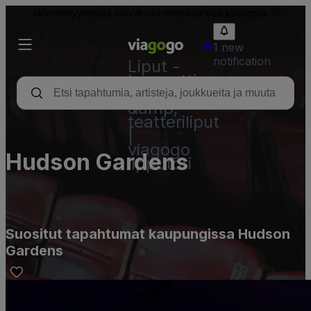
Jälleenmyyntiliput voivat olla nimellisarvoa kalliimpia.
1 new
notification
Liput -
konsertti,
urheilu
&amp;
teatteriliput
|
viagogo
Hudson Gardens
lipputori
Suositut tapahtumat kaupungissa Hudson
Gardens