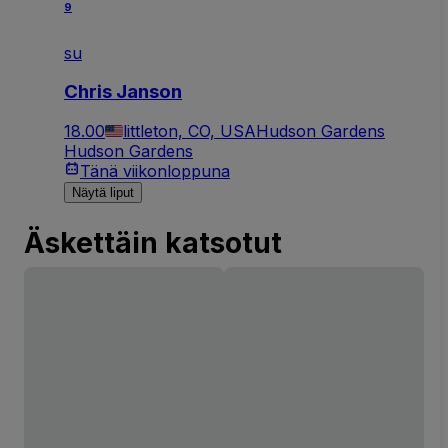
9
su
Chris Janson
18.00
littleton, CO, USA
Hudson Gardens
Hudson Gardens
Tänä viikonloppuna
Näytä liput
Äskettäin katsotut