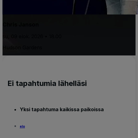
Chris Janson
su, 09 elok. 2026 • 18.00
Hudson Gardens
Ei tapahtumia lähelläsi
Yksi tapahtuma kaikissa paikoissa
elo