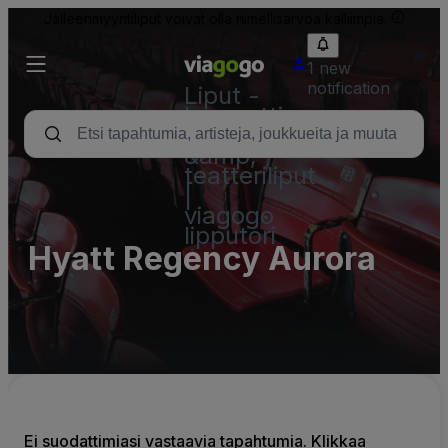
Jälleenmyyntiliput voivat olla nimellisarvoa kalliimpia.
1 new
notification
Liput -
konsertti,
urheilu
&amp;
teatteriliput
|
viagogo
lipputori
Hyatt Regency Aurora
Ei suodattimiasi vastaavia tapahtumia. Klikkaa