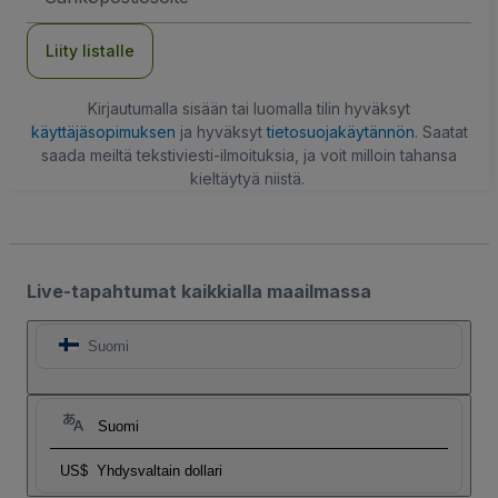
Liity listalle
Kirjautumalla sisään tai luomalla tilin hyväksyt
käyttäjäsopimuksen
ja hyväksyt
tietosuojakäytännön
. Saatat
saada meiltä tekstiviesti-ilmoituksia, ja voit milloin tahansa
kieltäytyä niistä.
Live-tapahtumat kaikkialla maailmassa
Suomi
Suomi
US$
Yhdysvaltain dollari