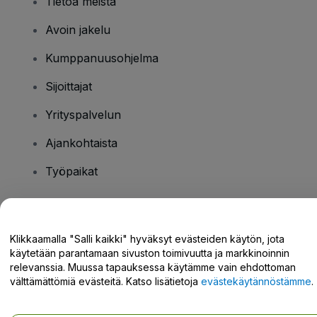
Tietoa meistä
Avoin jakelu
Kumppanuusohjelma
Sijoittajat
Yrityspalvelun
Ajankohtaista
Työpaikat
Onko sinulla kysyttävää?
Klikkaamalla "Salli kaikki" hyväksyt evästeiden käytön, jota
käytetään parantamaan sivuston toimivuutta ja markkinoinnin
Tukikeskus / Ota meihin yhteyttä
relevanssia. Muussa tapauksessa käytämme vain ehdottoman
välttämättömiä evästeitä. Katso lisätietoja
evästekäytännöstämme
.