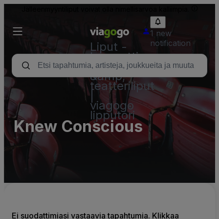
Jälleenmyyntiliput voivat olla nimellisarvoa kalliimpia.
1 new
notification
Liput -
konsertti,
urheilu
&amp;
teatteriliput
|
viagogo
lipputori
Knew Conscious
Ei suodattimiasi vastaavia tapahtumia. Klikkaa