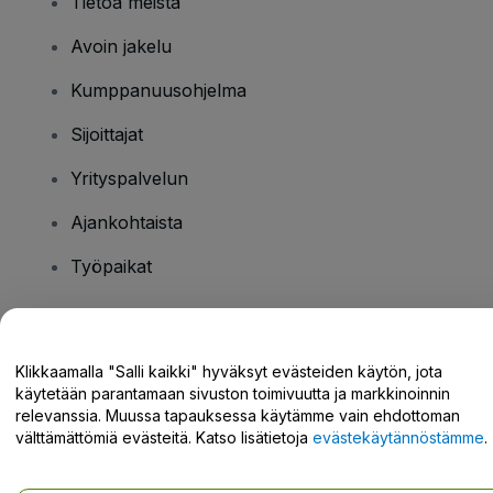
Tietoa meistä
Avoin jakelu
Kumppanuusohjelma
Sijoittajat
Yrityspalvelun
Ajankohtaista
Työpaikat
Onko sinulla kysyttävää?
Klikkaamalla "Salli kaikki" hyväksyt evästeiden käytön, jota
käytetään parantamaan sivuston toimivuutta ja markkinoinnin
Tukikeskus / Ota meihin yhteyttä
relevanssia. Muussa tapauksessa käytämme vain ehdottoman
välttämättömiä evästeitä. Katso lisätietoja
evästekäytännöstämme
.