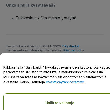
Onko sinulla kysyttävää?
Tukikeskus / Ota meihin yhteyttä
Tekijänoikeus © viagogo GmbH 2026
Yritystiedot
Tämän web-sivuston käytöllä hyväksyt
Käyttöehdot
ja
Tietosuojakäytännön
ja
Evästekäytännön
ja
Mobiilitietosuojakäytännön
Älä jaa henkilökohtaisia tietojani/tietosuojavalintojani
Klikkaamalla "Salli kaikki" hyväksyt evästeiden käytön, jota käyte
parantamaan sivuston toimivuutta ja markkinoinnin relevanssia.
Muussa tapauksessa käytämme vain ehdottoman välttämättömiä
evästeitä. Katso lisätietoja
evästekäytännöstämme
.
Hallitse valintoja