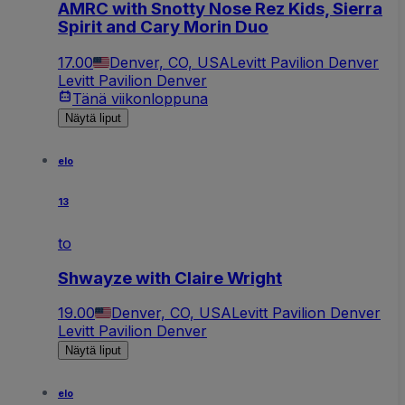
AMRC with Snotty Nose Rez Kids, Sierra
Spirit and Cary Morin Duo
17.00
Denver, CO, USA
Levitt Pavilion Denver
Levitt Pavilion Denver
Tänä viikonloppuna
Näytä liput
elo
13
to
Shwayze with Claire Wright
19.00
Denver, CO, USA
Levitt Pavilion Denver
Levitt Pavilion Denver
Näytä liput
elo