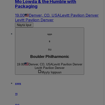
Mo Lowda & the Humble with
Packaging
19.00
Denver, CO, USA
Levitt Pavilion Denver
Levitt Pavilion Denver
Näytä liput
syys
6
su
Boulder Philharmonic
19.00
Denver, CO, USA
Levitt Pavilion Denver
Levitt Pavilion Denver
Myyty loppuun
syys
11
pe