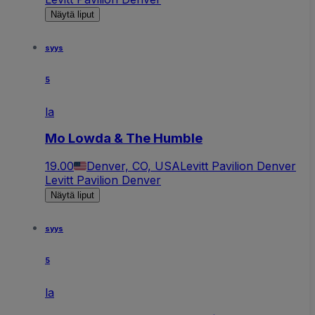
Näytä liput
syys
5
la
Mo Lowda & The Humble
19.00
Denver, CO, USA
Levitt Pavilion Denver
Levitt Pavilion Denver
Näytä liput
syys
5
la