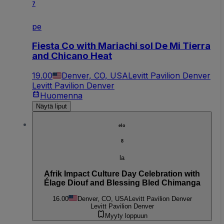
7
pe
Fiesta Co with Mariachi sol De Mi Tierra
and Chicano Heat
19.00
Denver, CO, USA
Levitt Pavilion Denver
Levitt Pavilion Denver
Huomenna
Näytä liput
elo
8
la
Afrik Impact Culture Day Celebration with
Élage Diouf and Blessing Bled Chimanga
16.00
Denver, CO, USA
Levitt Pavilion Denver
Levitt Pavilion Denver
Myyty loppuun