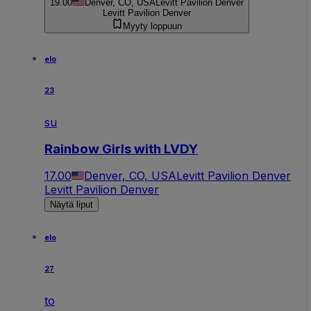
19.00
Denver, CO, USA
Levitt Pavilion Denver
Levitt Pavilion Denver
Myyty loppuun
elo
23
su
Rainbow Girls with LVDY
17.00
Denver, CO, USA
Levitt Pavilion Denver
Levitt Pavilion Denver
Näytä liput
elo
27
to