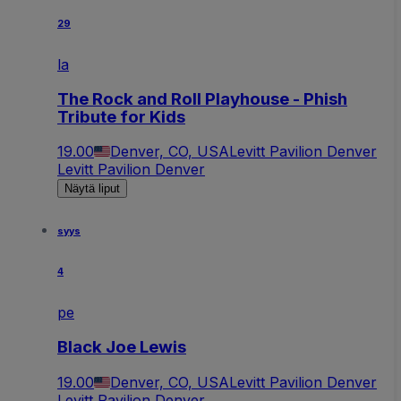
29
la
The Rock and Roll Playhouse - Phish
Tribute for Kids
19.00
Denver, CO, USA
Levitt Pavilion Denver
Levitt Pavilion Denver
Näytä liput
syys
4
pe
Black Joe Lewis
19.00
Denver, CO, USA
Levitt Pavilion Denver
Levitt Pavilion Denver