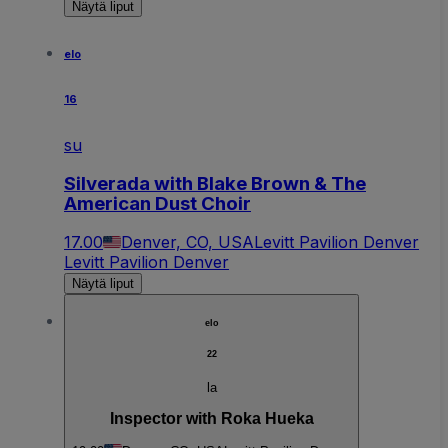
Näytä liput
elo
16
su
Silverada with Blake Brown & The
American Dust Choir
17.00
Denver, CO, USA
Levitt Pavilion Denver
Levitt Pavilion Denver
Näytä liput
elo
22
la
Inspector with Roka Hueka