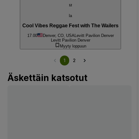
12
la
Cool Vibes Reggae Fest with The Wailers
17.00
Denver, CO, USA
Levitt Pavilion Denver
Levitt Pavilion Denver
Myyty loppuun
1
2
Äskettäin katsotut