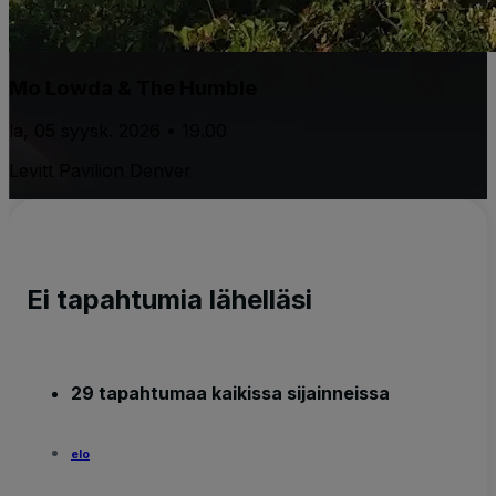
Mo Lowda & The Humble
la, 05 syysk. 2026 • 19.00
Levitt Pavilion Denver
Ei tapahtumia lähelläsi
29 tapahtumaa kaikissa sijainneissa
elo