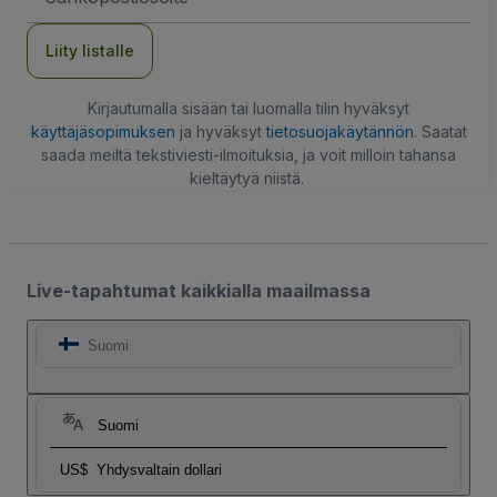
Liity listalle
Kirjautumalla sisään tai luomalla tilin hyväksyt
käyttäjäsopimuksen
ja hyväksyt
tietosuojakäytännön
. Saatat
saada meiltä tekstiviesti-ilmoituksia, ja voit milloin tahansa
kieltäytyä niistä.
Live-tapahtumat kaikkialla maailmassa
Suomi
Suomi
US$
Yhdysvaltain dollari