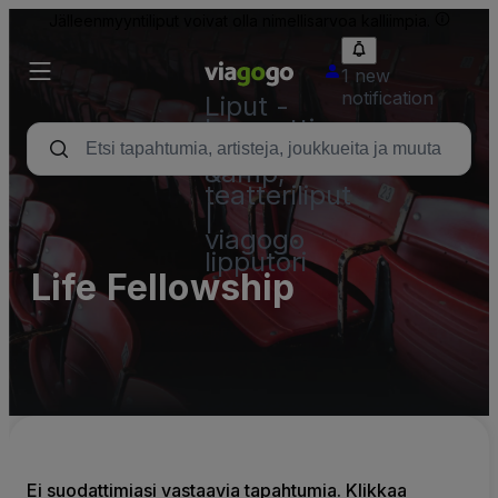
Jälleenmyyntiliput voivat olla nimellisarvoa kalliimpia.
1 new
notification
Liput -
konsertti,
urheilu
&amp;
teatteriliput
|
viagogo
lipputori
Life Fellowship
Ei suodattimiasi vastaavia tapahtumia. Klikkaa