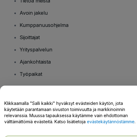
Tietoa meistä
Avoin jakelu
Kumppanuusohjelma
Sijoittajat
Yrityspalvelun
Ajankohtaista
Työpaikat
Onko sinulla kysyttävää?
Klikkaamalla "Salli kaikki" hyväksyt evästeiden käytön, jota
käytetään parantamaan sivuston toimivuutta ja markkinoinnin
Tukikeskus / Ota meihin yhteyttä
relevanssia. Muussa tapauksessa käytämme vain ehdottoman
välttämättömiä evästeitä. Katso lisätietoja
evästekäytännöstämme
.