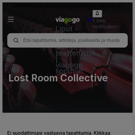
Jälleenmyyntiliput voivat olla nimellisarvoa kalliimpia.
1 new
notification
Liput -
konsertti,
urheilu
&amp;
teatteriliput
|
viagogo
lipputori
Lost Room Collective
Ei suodattimiasi vastaavia tapahtumia. Klikkaa