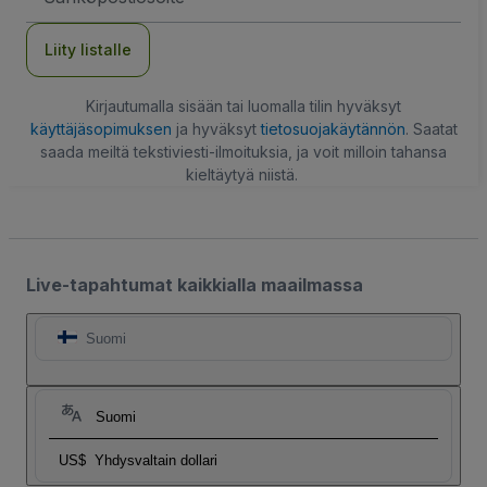
Liity listalle
Kirjautumalla sisään tai luomalla tilin hyväksyt
käyttäjäsopimuksen
ja hyväksyt
tietosuojakäytännön
. Saatat
saada meiltä tekstiviesti-ilmoituksia, ja voit milloin tahansa
kieltäytyä niistä.
Live-tapahtumat kaikkialla maailmassa
Suomi
Suomi
US$
Yhdysvaltain dollari