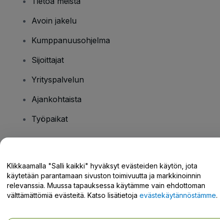
Tietoa meistä
Avoin jakelu
Kumppanuusohjelma
Sijoittajat
Yrityspalvelun
Ajankohtaista
Työpaikat
Onko sinulla kysyttävää?
Klikkaamalla "Salli kaikki" hyväksyt evästeiden käytön, jota
käytetään parantamaan sivuston toimivuutta ja markkinoinnin
Tukikeskus / Ota meihin yhteyttä
relevanssia. Muussa tapauksessa käytämme vain ehdottoman
välttämättömiä evästeitä. Katso lisätietoja
evästekäytännöstämme
.