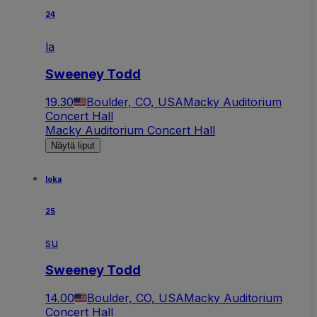
24
la
Sweeney Todd
19.30
Boulder, CO, USA
Macky Auditorium
Concert Hall
Macky Auditorium Concert Hall
Näytä liput
loka
25
su
Sweeney Todd
14.00
Boulder, CO, USA
Macky Auditorium
Concert Hall