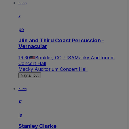
huhti
2
pe
Jlin and Third Coast Percussion -
Vernacular
19.30
Boulder, CO, USA
Macky Auditorium
Concert Hall
Macky Auditorium Concert Hall
Näytä liput
huhti
17
la
Stanley Clarkе