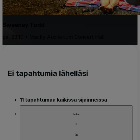
Sweeney Todd
pe, 23.10 • Macky Auditorium Concert Hall
Ei tapahtumia lähelläsi
11 tapahtumaa kaikissa sijainneissa
loka
8
to