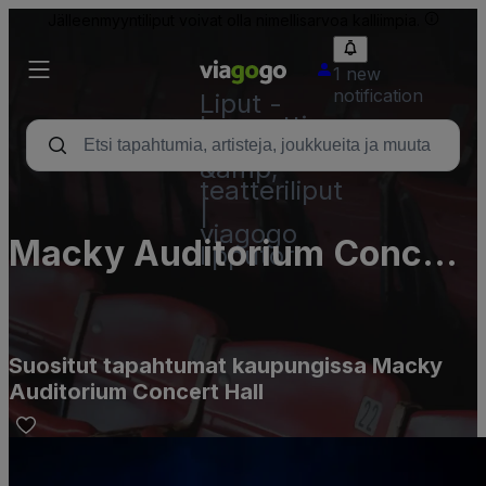
Jälleenmyyntiliput voivat olla nimellisarvoa kalliimpia.
1 new
notification
Liput -
konsertti,
urheilu
&amp;
teatteriliput
|
viagogo
Macky Auditorium Concert
lipputori
Hall
Suositut tapahtumat kaupungissa Macky
Auditorium Concert Hall