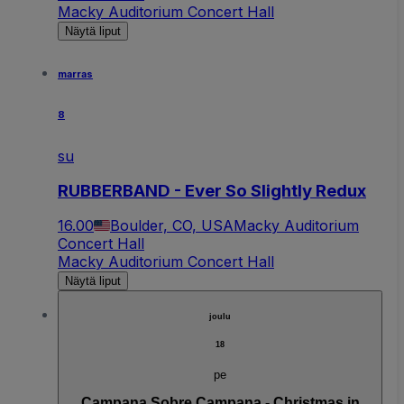
Macky Auditorium Concert Hall
Näytä liput
marras
8
su
RUBBERBAND - Ever So Slightly Redux
16.00
Boulder, CO, USA
Macky Auditorium
Concert Hall
Macky Auditorium Concert Hall
Näytä liput
joulu
18
pe
Campana Sobre Campana - Christmas in