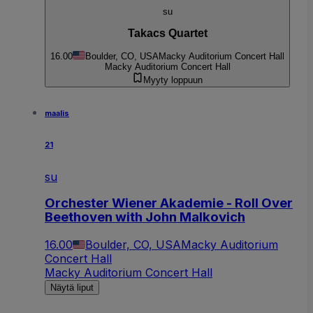
su
Takacs Quartet
16.00
Boulder, CO, USA
Macky Auditorium Concert Hall
Macky Auditorium Concert Hall
Myyty loppuun
maalis
21
su
Orchester Wiener Akademie - Roll Over
Beethoven with John Malkovich
16.00
Boulder, CO, USA
Macky Auditorium
Concert Hall
Macky Auditorium Concert Hall
Näytä liput